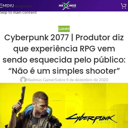
MENU
Skip to navigation
Skip to main content
GAMER
Cyberpunk 2077 | Produtor diz
que experiência RPG vem
sendo esquecida pelo público:
“Não é um simples shooter”
Maximus Gamer
Sobre 4 de dezembro de 2020