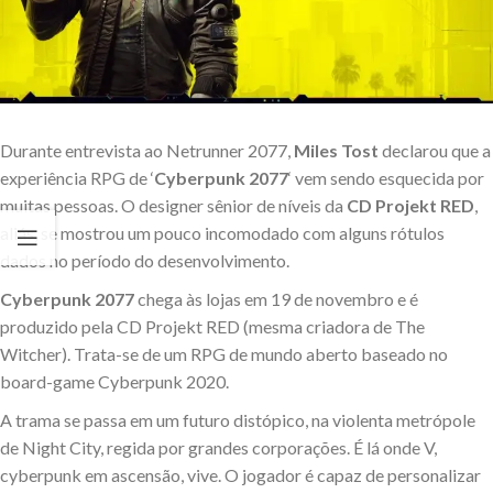
Durante entrevista ao Netrunner 2077,
Miles Tost
declarou que a
experiência RPG de ‘
Cyberpunk 2077
‘ vem sendo esquecida por
muitas pessoas. O designer sênior de níveis da
CD Projekt RED
,
aliás, se mostrou um pouco incomodado com alguns rótulos
dados no período do desenvolvimento.
Cyberpunk 2077
chega às lojas em 19 de novembro e é
produzido pela CD Projekt RED (mesma criadora de The
Witcher). Trata-se de um RPG de mundo aberto baseado no
board-game Cyberpunk 2020.
A trama se passa em um futuro distópico, na violenta metrópole
de Night City, regida por grandes corporações. É lá onde V,
cyberpunk em ascensão, vive. O jogador é capaz de personalizar