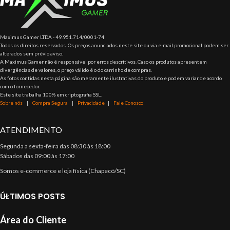
Maximus Gamer LTDA - 49.951.714/0001-74
Todos os direitos reservados. Os preços anunciados neste site ou via e-mail promocional podem ser
alterados sem prévio aviso.
A Maximus Gamer não é responsável por erros descritivos. Caso os produtos apresentem
divergências de valores, o preço válido é o do carrinho de compras.
As fotos contidas nesta página são meramente ilustrativas do produto e podem variar de acordo
com o fornecedor.
Este site trabalha 100% em criptografia SSL.
Sobre nós
|
Compra Segura
|
Privacidade
|
Fale Conosco
ATENDIMENTO
Segunda a sexta-feira das 08:30 às 18:00
Sábados das 09:00 às 17:00
Somos e-commerce e loja física (Chapecó/SC)
ÚLTIMOS POSTS
Área do Cliente