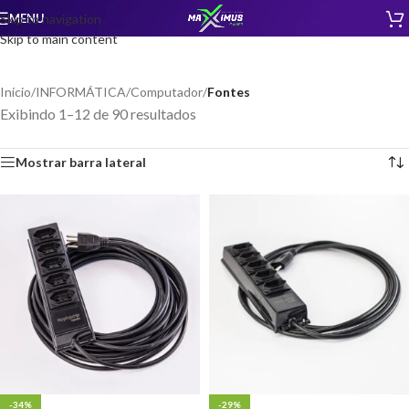
MENU
Skip to navigation
Skip to main content
Início
/
INFORMÁTICA
/
Computador
/
Fontes
Exibindo 1–12 de 90 resultados
Mostrar barra lateral
-34%
-29%