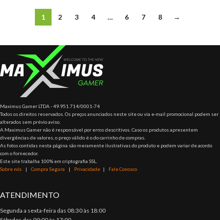
1
2
3
4
…
6
7
8
→
Maximus Gamer LTDA - 49.951.714/0001-74
Todos os direitos reservados. Os preços anunciados neste site ou via e-mail promocional podem ser
alterados sem prévio aviso.
A Maximus Gamer não é responsável por erros descritivos. Caso os produtos apresentem
divergências de valores, o preço válido é o do carrinho de compras.
As fotos contidas nesta página são meramente ilustrativas do produto e podem variar de acordo
com o fornecedor.
Este site trabalha 100% em criptografia SSL.
Sobre nós
|
Compra Segura
|
Privacidade
|
Fale Conosco
ATENDIMENTO
Segunda a sexta-feira das 08:30 às 18:00
Sábados das 09:00 às 17:00