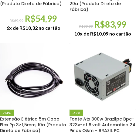
(Produto Direto de Fábrica)
20a (Produto Direto de
Fábrica)
R$
54,99
R$
69,99
R$
83,99
R$
99,99
6x de
R$
10,32
no cartão
10x de
R$
10,09
no cartão
-14%
-19%
Extensão Elétrica 5m Cabo
Fonte Atx 300w Brazilpc Bpc-
Flex Pp 3×1,5mm, 10a (Produto
323v-at Bivolt Automatico 24
Direto de Fábrica)
Pinos O&m – BRAZIL PC