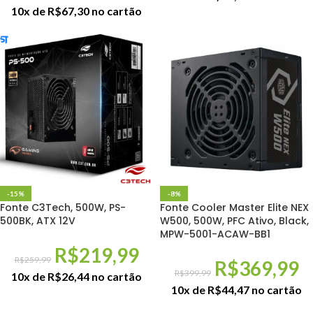
10x de
R$
67,30
no cartão
-15%
-8%
Fonte C3Tech, 500W, PS-
Fonte Cooler Master Elite NEX
500BK, ATX 12V
W500, 500W, PFC Ativo, Black,
MPW-5001-ACAW-BB1
R$
219,99
R$
259,99
R$
369,99
R$
399,99
10x de
R$
26,44
no cartão
10x de
R$
44,47
no cartão