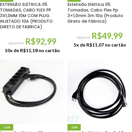
EXTENSÃO ELÉTRICA 05
Extensão Elétrica 05
TOMADAS, CABO FLEX PP
Tomadas, Cabo Flex Pp
3X1,0MM 10M COM PLUG
3×1,0mm 3m 10a (Produto
INJETADO 10A (PRODUTO
Direto de Fábrica)
DIRETO DE FABRICA)
R$
49,99
R$
69,99
R$
92,99
R$
139,99
5x de
R$
11,07
no cartão
10x de
R$
11,18
no cartão
-16%
-20%