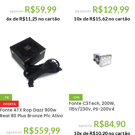
R$
59,99
R$
129,99
R$
69,99
R$
159,99
6x de
R$
11,25
no cartão
10x de
R$
15,62
no cartão
-7%
-15%
Fonte C3Tech, 200W,
OFERTA
115V/230V, PS-200V4
Fonte ATX Rop Dazz 900w
Real 80 Plus Bronze Pfc Ativo
R$
84,90
R$
99,99
R$
559,99
R$
599,99
10x de
R$
10,20
no cartão