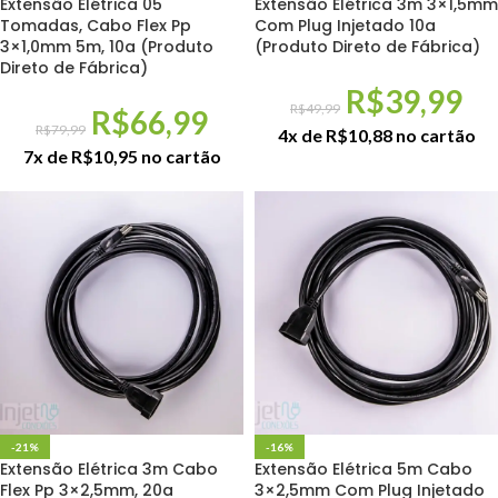
Extensão Elétrica 05
Extensão Elétrica 3m 3×1,5mm
Tomadas, Cabo Flex Pp
Com Plug Injetado 10a
3×1,0mm 5m, 10a (Produto
(Produto Direto de Fábrica)
Direto de Fábrica)
R$
39,99
R$
49,99
R$
66,99
R$
79,99
4x de
R$
10,88
no cartão
7x de
R$
10,95
no cartão
-21%
-16%
Extensão Elétrica 3m Cabo
Extensão Elétrica 5m Cabo
Flex Pp 3×2,5mm, 20a
3×2,5mm Com Plug Injetado