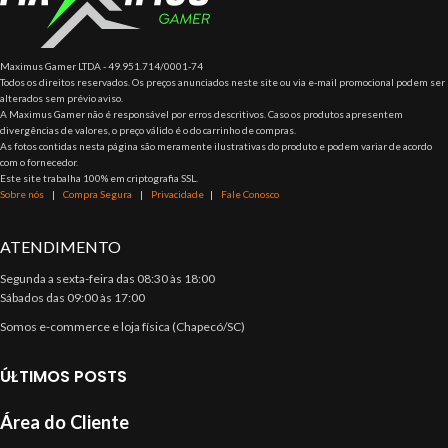
Maximus Gamer LTDA - 49.951.714/0001-74
Todos os direitos reservados. Os preços anunciados neste site ou via e-mail promocional podem ser
alterados sem prévio aviso.
A Maximus Gamer não é responsável por erros descritivos. Caso os produtos apresentem
divergências de valores, o preço válido é o do carrinho de compras.
As fotos contidas nesta página são meramente ilustrativas do produto e podem variar de acordo
com o fornecedor.
Este site trabalha 100% em criptografia SSL.
Sobre nós
|
Compra Segura
|
Privacidade
|
Fale Conosco
ATENDIMENTO
Segunda a sexta-feira das 08:30 às 18:00
Sábados das 09:00 às 17:00
Somos e-commerce e loja física (Chapecó/SC)
ÚLTIMOS POSTS
Área do Cliente