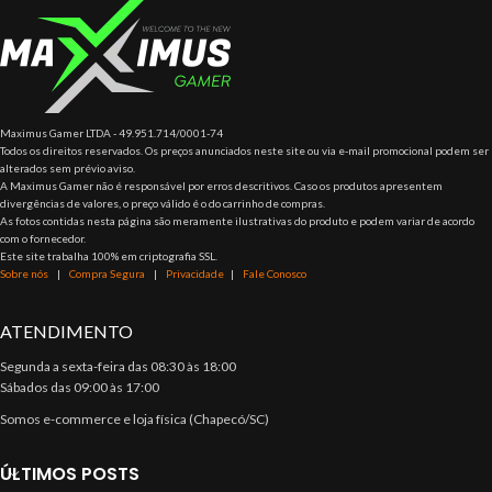
Maximus Gamer LTDA - 49.951.714/0001-74
Todos os direitos reservados. Os preços anunciados neste site ou via e-mail promocional podem ser
alterados sem prévio aviso.
A Maximus Gamer não é responsável por erros descritivos. Caso os produtos apresentem
divergências de valores, o preço válido é o do carrinho de compras.
As fotos contidas nesta página são meramente ilustrativas do produto e podem variar de acordo
com o fornecedor.
Este site trabalha 100% em criptografia SSL.
Sobre nós
|
Compra Segura
|
Privacidade
|
Fale Conosco
ATENDIMENTO
Segunda a sexta-feira das 08:30 às 18:00
Sábados das 09:00 às 17:00
Somos e-commerce e loja física (Chapecó/SC)
ÚLTIMOS POSTS