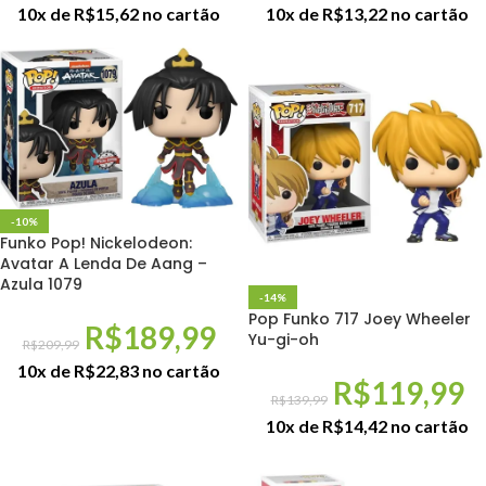
10x de
R$
15,62
no cartão
10x de
R$
13,22
no cartão
-10%
Funko Pop! Nickelodeon:
Avatar A Lenda De Aang –
Azula 1079
-14%
Pop Funko 717 Joey Wheeler
R$
189,99
Yu-gi-oh
R$
209,99
10x de
R$
22,83
no cartão
R$
119,99
R$
139,99
10x de
R$
14,42
no cartão