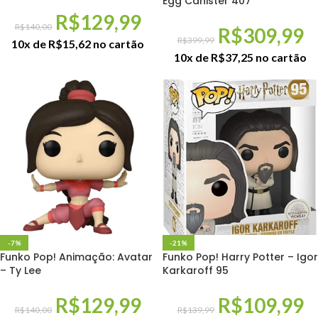
Egg Canister 407
R$
129,99
R$
140,00
R$
309,99
R$
399,99
10x de
R$
15,62
no cartão
10x de
R$
37,25
no cartão
-7%
-21%
Funko Pop! Animação: Avatar
Funko Pop! Harry Potter – Igor
– Ty Lee
Karkaroff 95
R$
129,99
R$
109,99
R$
140,00
R$
139,99