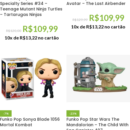
Specialty Series #34 –
Avatar – The Last Airbender
Teenage Mutant Ninja Turtles
– Tartarugas Ninjas
R$
109,99
R$
129,99
R$
109,99
10x de
R$
13,22
no cartão
R$
120,00
10x de
R$
13,22
no cartão
-7%
-23%
Funko Pop Sonya Blade 1056
Funko Pop Star Wars The
Mortal Kombat
Mandalorian – The Child With