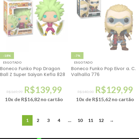
-18%
-7%
ESGOTADO
ESGOTADO
Boneco Funko Pop Dragon
Boneco Funko Pop Eivor a. C.
Ball Z Super Saiyan Kefla 828
Valhalla 776
R$
139,99
R$
129,99
R$
169,99
R$
140,00
10x de
R$
16,82
no cartão
10x de
R$
15,62
no cartão
1
2
3
4
…
10
11
12
→