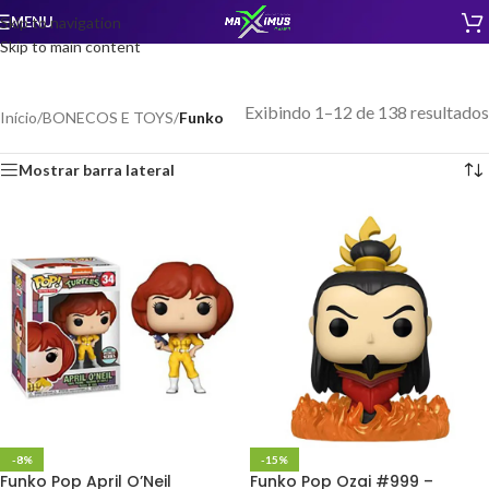
MENU
Skip to navigation
Skip to main content
Exibindo 1–12 de 138 resultados
Início
/
BONECOS E TOYS
/
Funko
Mostrar barra lateral
-8%
-15%
Funko Pop April O’Neil
Funko Pop Ozai #999 –