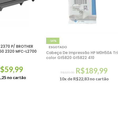
-14%
 2370 P/ BROTHER
ESGOTADO
60 2320 MFC-L2700
Cabeça De Impressão HP M0H50A Tri
color Gt5820 Gt5822 410
$
59,99
R$
189,99
R$
220,00
,25
no cartão
10x de
R$
22,83
no cartão