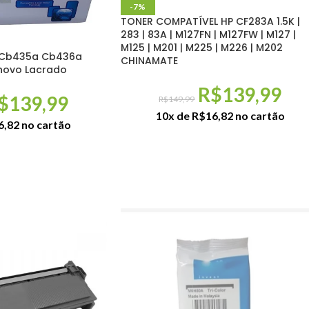
-7%
TONER COMPATÍVEL HP CF283A 1.5K |
283 | 83A | M127FN | M127FW | M127 |
M125 | M201 | M225 | M226 | M202
 Cb435a Cb436a
CHINAMATE
novo Lacrado
R$
139,99
$
139,99
R$
149,99
10x de
R$
16,82
no cartão
6,82
no cartão