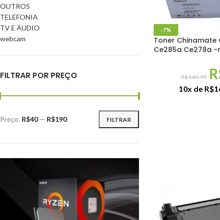
OUTROS
TELEFONIA
TV E ÁUDIO
-7%
webcam
Toner Chinamate
Ce285a Ce278a -
R
FILTRAR POR PREÇO
R$
149,99
10x de
R$
1
Preço:
R$40
—
R$190
FILTRAR