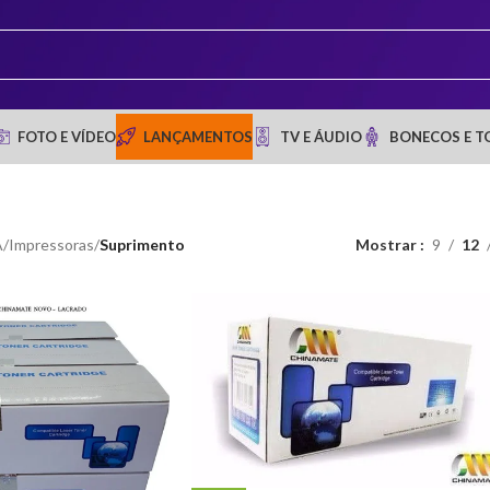
FOTO E VÍDEO
LANÇAMENTOS
TV E ÁUDIO
BONECOS E T
A
/
Impressoras
/
Suprimento
Mostrar
9
12