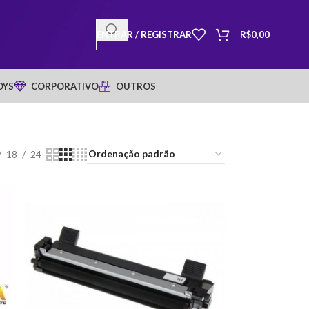
ENTRAR / REGISTRAR
R$
0,00
OYS
CORPORATIVO
OUTROS
18
24