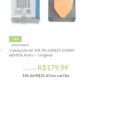
-18%
ESGOTADO
-
Cabeçote HP 416 116 Gt5822 Gt5810
M0H51A Preto – Original
R$
179,99
R$
220,00
10x de
R$
21,63
no cartão