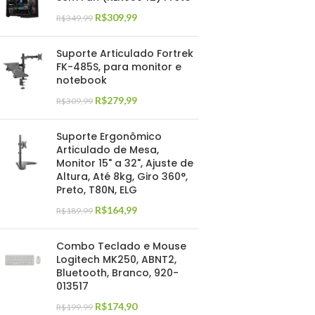
R$
309,99
R$
349,99
Suporte Articulado Fortrek
FK-485S, para monitor e
notebook
R$
279,99
R$
309,99
Suporte Ergonômico
Articulado de Mesa,
Monitor 15" a 32", Ajuste de
Altura, Até 8kg, Giro 360°,
Preto, T80N, ELG
R$
164,99
R$
189,99
Combo Teclado e Mouse
Logitech MK250, ABNT2,
Bluetooth, Branco, 920-
013517
R$
174,90
R$
199,99