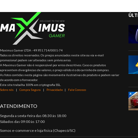
ÚLT
Maximus Gamer LTDA - 49.951.714/0001-74
Todos os direitos reservados. Os preços anunciados neste site ou via e-mail
promocional podem ser alterados sem prévio aviso.
A Maximus Gamer não é responsável por erros descritivos. Caso os produtos
apresentem divergências de valores, o preço válido é o do carrinho de compras.
As fotos contidas nesta página são meramente ilustrativas do produto e podem variar
de acordo com o fornecedor.
Este site trabalha 100% em criptografia SSL.
Sobre nós
|
Compra Segura
|
Privacidade
|
Fale Conosco
ATENDIMENTO
Segunda a sexta-feira das 08:30 às 18:00
Sábados das 09:00 às 17:00
Somos e-commerce e loja física (Chapecó/SC)