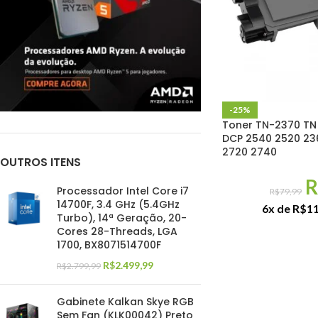
-25%
Toner TN-2370 TN
DCP 2540 2520 23
2720 2740
OUTROS ITENS
R
Processador Intel Core i7
R$
79,99
14700F, 3.4 GHz (5.4GHz
6x de
R$
11
Turbo), 14ª Geração, 20-
Cores 28-Threads, LGA
1700, BX8071514700F
R$
2.499,99
R$
2.799,99
Gabinete Kalkan Skye RGB
Sem Fan (KLK00042) Preto