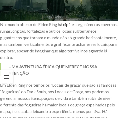
No mundo aberto de Elden Ring há
cipf-es.org
inúmeras cavernas,
ruínas, criptas, fortalezas e outros locais subterrâneos
gigantescos que tornam o mundo não só grande horizontalmente,
mas também verticalmente, é gratificante achar esses locais para
explorar, apesar de imaginar que algo terrível nos aguarda lá
dentro.
UMA AVENTURA ÉPICA QUE MERECE NOSSA
ATENÇÃO
Em Elden Ring nos temos os “Locais de graça” que são as famosas
“fogueiras” do Dark Souls, nos Locais de Graça, nos podemos
gerenciar nossos itens, poções de vida e também subir de nível,
diferente das fogueiras há maior locais de graça espalhados pelo
mapa, isso acaba deixando a experiência menos punitiva. Há
Locais de graça especiais que fazem um leve feixe de luz que