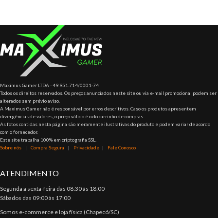
Maximus Gamer LTDA - 49.951.714/0001-74
Todos os direitos reservados. Os preços anunciados neste site ou via e-mail promocional podem ser
alterados sem prévio aviso.
A Maximus Gamer não é responsável por erros descritivos. Caso os produtos apresentem
divergências de valores, o preço válido é o do carrinho de compras.
As fotos contidas nesta página são meramente ilustrativas do produto e podem variar de acordo
com o fornecedor.
Este site trabalha 100% em criptografia SSL.
Sobre nós
|
Compra Segura
|
Privacidade
|
Fale Conosco
ATENDIMENTO
Segunda a sexta-feira das 08:30 às 18:00
Sábados das 09:00 às 17:00
Somos e-commerce e loja física (Chapecó/SC)