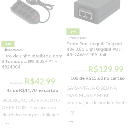
-19%
ESGOTADO
Fonte Poe Ubiquiti Original
-14%
48v 0.5a Unifi Gigabit POE-
ESGOTADO
48-24W-G-BR Unifi
Filtro de Linha Intelbras, com
8 Tomadas, EPE 1008+ PT –
R$
129,99
4824004
R$
159,99
10x de
R$
15,62
no cartão
R$
42,99
R$
49,99
GARANTA JÁ O SEU NA
4x de
R$
11,70
no cartão
MAXIMUS GAMER!!
DESCRIÇÃO DO PRODUTO
Informações do produto Fonte
O EPE 1008+ é um protetor
PoE Ubiquiti Original 48v 0.5a
eletrônico com possibilidade
Unifi Gigabit POE-48-24W-G-
de até oito conexões para seus
BR Unifi
equipamentos eletrônicos,