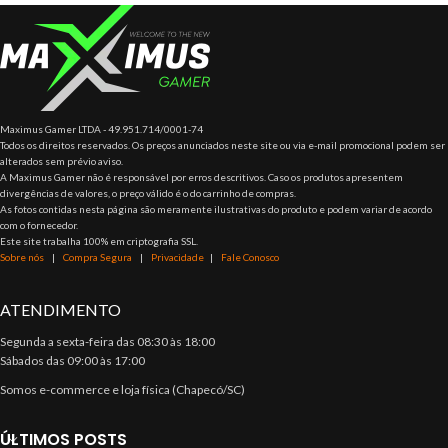
Maximus Gamer LTDA - 49.951.714/0001-74
Todos os direitos reservados. Os preços anunciados neste site ou via e-mail promocional podem ser
alterados sem prévio aviso.
A Maximus Gamer não é responsável por erros descritivos. Caso os produtos apresentem
divergências de valores, o preço válido é o do carrinho de compras.
As fotos contidas nesta página são meramente ilustrativas do produto e podem variar de acordo
com o fornecedor.
Este site trabalha 100% em criptografia SSL.
Sobre nós
|
Compra Segura
|
Privacidade
|
Fale Conosco
ATENDIMENTO
Segunda a sexta-feira das 08:30 às 18:00
Sábados das 09:00 às 17:00
Somos e-commerce e loja física (Chapecó/SC)
ÚLTIMOS POSTS