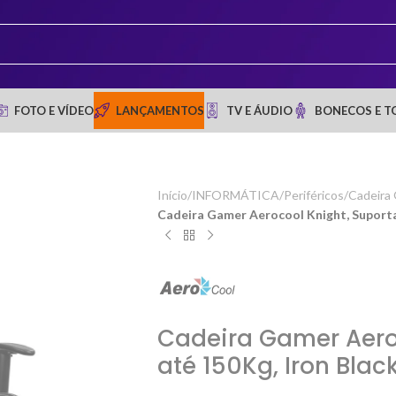
FOTO E VÍDEO
LANÇAMENTOS
TV E ÁUDIO
BONECOS E T
Início
/
INFORMÁTICA
/
Periféricos
/
Cadeira
Cadeira Gamer Aerocool Knight, Suporta
Cadeira Gamer Aero
até 150Kg, Iron Blac