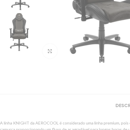
Clique para ampliar
DESC
A linha KNIGHT da AEROCOOL é considerado uma linha premium, pois ela
camurça proporcionando um fluxo de ar agradável para longas horas de u