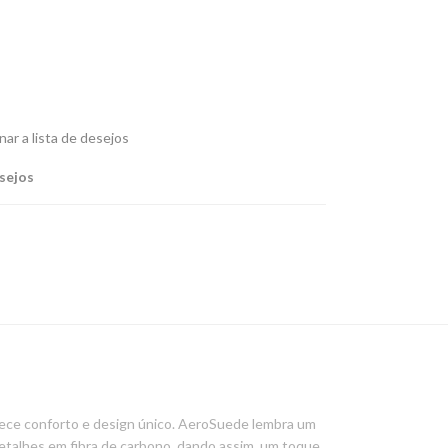
nar a lista de desejos
esejos
ece conforto e design único. AeroSuede lembra um
detalhes em fibra de carbono, dando assim, um toque