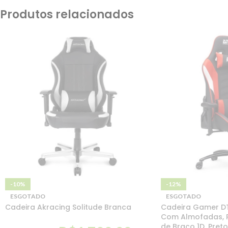
Produtos relacionados
-10%
-12%
ESGOTADO
ESGOTADO
Cadeira Akracing Solitude Branca
Cadeira Gamer DT3
Com Almofadas, R
de Braço 1D, Pret