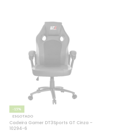
-15%
-10%
ESGOTADO
ESGOTADO
Cadeira Gamer DT3Sports GT Cinza –
Cadeira Gamer
10294-6
Black Blue – 10