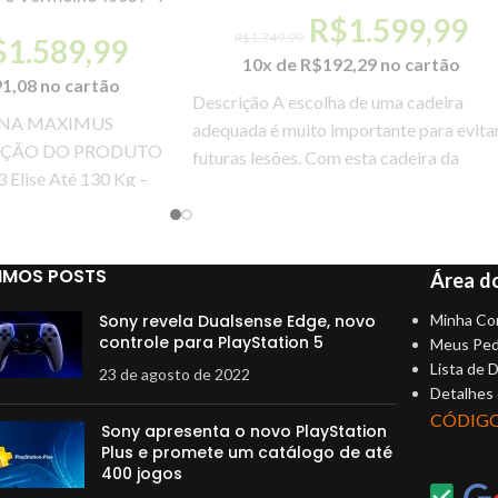
R$
1.599,99
R$
1.749,99
$
1.589,99
10x de
R$
192,29
no cartão
91,08
no cartão
Descrição A escolha de uma cadeira
 NA MAXIMUS
adequada é muito importante para evita
IÇÃO DO PRODUTO
futuras lesões. Com esta cadeira da
Elise Até 130 Kg –
DT3sports você
IMOS POSTS
Área do
Sony revela Dualsense Edge, novo
Minha Co
controle para PlayStation 5
Meus Ped
Lista de 
23 de agosto de 2022
Detalhes
CÓDIG
Sony apresenta o novo PlayStation
Plus e promete um catálogo de até
400 jogos