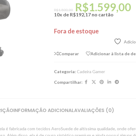
R$
1.599,00
R$
1.800,00
10x de
R$
192,17
no cartão
Fora de estoque
Adicio
Comparar
Adicionar à lista de d
Categoria:
Cadeira Gamer
Compartilhar:
RIÇÃO
INFORMAÇÃO ADICIONAL
AVALIAÇÕES (0)
 é fabricada com tecidos AeroSuede de altíssima qualidade, onde ofer
so. Além disso, ela é de couro sintético premium e ainda possui alguns 