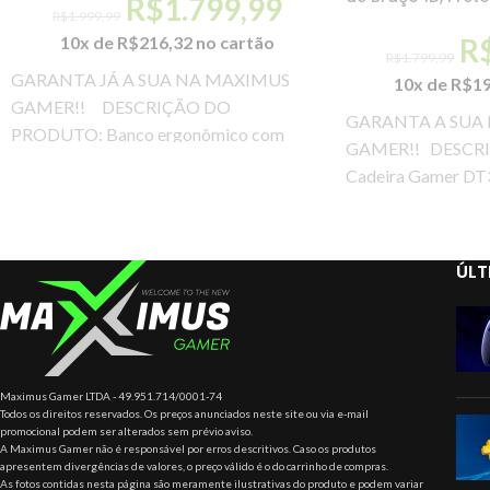
R$
1.799,99
R$
1.999,99
10x de
R$
216,32
no cartão
R
R$
1.799,99
GARANTA JÁ A SUA NA MAXIMUS
10x de
R$
1
GAMER!! DESCRIÇÃO DO
GARANTA A SUA
PRODUTO: Banco ergonômico com
GAMER!! DESCR
visual diferenciado mais voltado para
Cadeira Gamer DT3 
Preto
ÚLT
Maximus Gamer LTDA - 49.951.714/0001-74
Todos os direitos reservados. Os preços anunciados neste site ou via e-mail
promocional podem ser alterados sem prévio aviso.
A Maximus Gamer não é responsável por erros descritivos. Caso os produtos
apresentem divergências de valores, o preço válido é o do carrinho de compras.
As fotos contidas nesta página são meramente ilustrativas do produto e podem variar