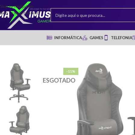
Skip to navigation
Skip to main content
INFORMÁTICA
GAMES
TELEFONIA
-11%
ESGOTADO