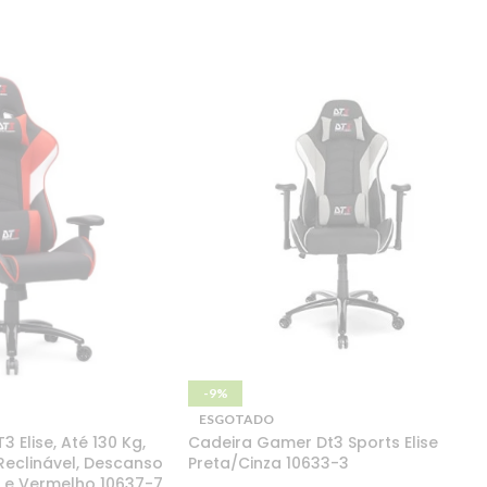
-9%
ESGOTADO
 Elise, Até 130 Kg,
Cadeira Gamer Dt3 Sports Elise
eclinável, Descanso
Preta/Cinza 10633-3
o e Vermelho 10637-7