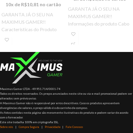
10x de
R$
10,81
no cartão
GARANTA JÁ O SEU NA
GARANTA JÁ O SEU NA
MAXIMUS GAMER!!
MAXIMUS GAMER!!
Informações do produto Cabo
Características do Produto
hdmi 15 metros com Filtro,
Especificações Sua
Blindado de Alta Qualidade
transmissão de alta velocidade
pode alcançar
Maximus Gamer LTDA - 49.951.714/0001-74
Todos os direitos reservados. Os preços anunciados neste site ou via e-mail promocional podem ser
alterados sem prévio aviso.
A Maximus Gamer não é responsável por erros descritivos. Caso os produtos apresentem
divergências de valores, o preço válido é o do carrinho de compras.
As fotos contidas nesta página são meramente ilustrativas do produto e podem variar de acordo
com o fornecedor.
Este site trabalha 100% em criptografia SSL.
Sobre nós
|
Compra Segura
|
Privacidade
|
Fale Conosco