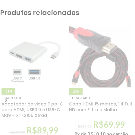
Produtos relacionados
-18%
-22%
ESGOTADO
ESGOTADO
Adaptador de video Tipo-C
Cabo HDMI 15 metros, 1.4 Full
para HDMI, USB3.0 e USB-C
HD com Filtro e Malha
Md9 – XT-2155 Xtrad
R$
69,99
R$
89,99
R$
89,99
R$
109,99
8x de
R$
10,18
no cartão