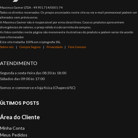
Maximus Gamer LTDA - 49.951.714/0001-74
Todos os direitos reservados. Os preços anunciados neste site ou via e-mail promocional podem ser
alterados sem prévio aviso.
A Maximus Gamer não é responsável por erros descritivos. Caso os produtos apresentem
divergências de valores, o preço válido é o do carrinho de compras.
As fotos contidas nesta página são meramente ilustrativas do produto e podem variar de acordo
com o fornecedor.
Este site trabalha 100% em criptografia SSL.
Sobre nós
|
Compra Segura
|
Privacidade
|
Fale Conosco
ATENDIMENTO
Segunda a sexta-feira das 08:30 às 18:00
Sábados das 09:00 às 17:00
Somos e-commerce e loja física (Chapecó/SC)
ÚLTIMOS POSTS
Área do Cliente
Minha Conta
Meus Pedidos