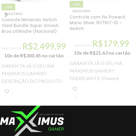
-10%
-11%
ESGOTADO
ESGOTADO
Controle com fio PowerA
Console Nintendo Switch
Mario Silver 1517917-01 –
Oled Bundle Super Smash
Switch
Bros Ultimate (Nacional)
R$
179,99
R$
2.499,99
R$
199,99
R$
2.799,99
10x de
R$
21,63
no cartão
10x de
R$
300,45
no cartão
GARANTA JÁ O SEU NA
GARANTA JÁ O SEU NA
MAXIMUS GAMER!!
MAXIMUS GAMER!!
FABRICANTE: PowerA
DESCRIÇÃO DO PRODUTO
COMPATIBILIDADE: Nintend
Console Nintendo Switch Oled
Switch MODELO: Mario Silver
Bundle Super Smash Bros
(1517917-01) COR: Cinza
Ultimate
Metálico CONEXÃO: Cabo
USB TAMANHO