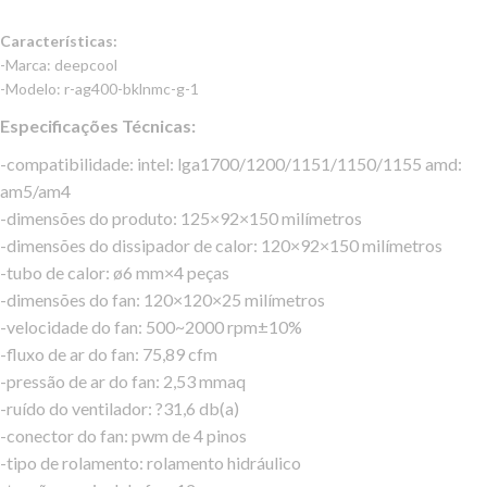
Características:
-Marca: deepcool
-Modelo: r-ag400-bklnmc-g-1
Especificações Técnicas:
-compatibilidade: intel: lga1700/1200/1151/1150/1155 amd:
am5/am4
-dimensões do produto: 125×92×150 milímetros
-dimensões do dissipador de calor: 120×92×150 milímetros
-tubo de calor: ø6 mm×4 peças
-dimensões do fan: 120×120×25 milímetros
-velocidade do fan: 500~2000 rpm±10%
-fluxo de ar do fan: 75,89 cfm
-pressão de ar do fan: 2,53 mmaq
-ruído do ventilador: ?31,6 db(a)
-conector do fan: pwm de 4 pinos
-tipo de rolamento: rolamento hidráulico