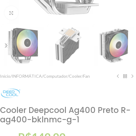
Clique para ampliar
Início
/
INFORMÁTICA
/
Computador
/
Cooler/Fan
Cooler Deepcool Ag400 Preto R-
ag400-bklnmc-g-1