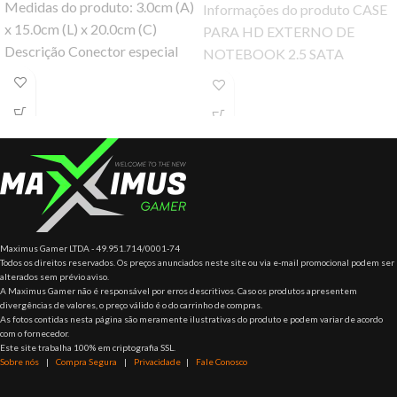
Medidas do produto: 3.0cm (A)
Informações do produto CASE
x 15.0cm (L) x 20.0cm (C)
PARA HD EXTERNO DE
Descrição Conector especial
NOTEBOOK 2.5 SATA
para placas PCI-E voltadas
MATERIAL DE ALUMÍNIO +
para mineração.
PLÁSTICO PLUG E PLAY
INFORMAÇÕES
Maximus Gamer LTDA - 49.951.714/0001-74
Todos os direitos reservados. Os preços anunciados neste site ou via e-mail promocional podem ser
alterados sem prévio aviso.
A Maximus Gamer não é responsável por erros descritivos. Caso os produtos apresentem
divergências de valores, o preço válido é o do carrinho de compras.
As fotos contidas nesta página são meramente ilustrativas do produto e podem variar de acordo
com o fornecedor.
Este site trabalha 100% em criptografia SSL.
Sobre nós
|
Compra Segura
|
Privacidade
|
Fale Conosco