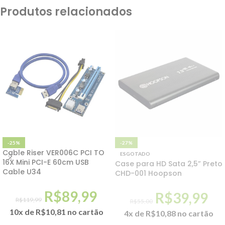
Produtos relacionados
-25%
-27%
Cable Riser VER006C PCI TO
ESGOTADO
16X Mini PCI-E 60cm USB
Case para HD Sata 2,5” Preto
Cable U34
CHD-001 Hoopson
R$
89,99
R$
39,99
R$
119,99
R$
55,00
10x de
R$
10,81
no cartão
4x de
R$
10,88
no cartão