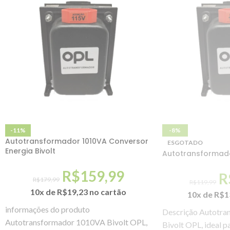
-11%
-8%
Autotransformador 1010VA Conversor
ESGOTADO
Energia Bivolt
Autotransformado
R$
159,99
R
R$
179,99
R$
119,99
10x de
R$
19,23
no cartão
10x de
R$
1
informações do produto
Descrição Autotr
Autotransformador 1010VA Bivolt OPL,
Bivolt OPL, ideal p