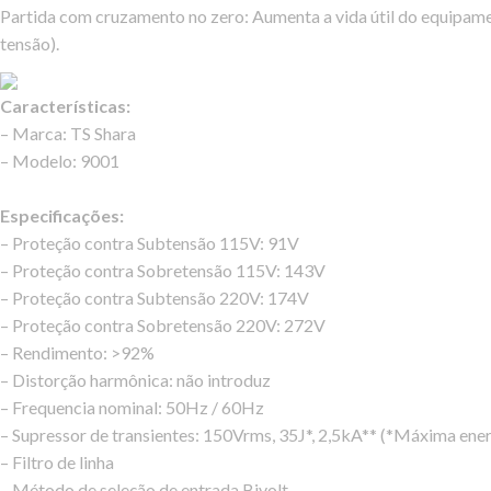
Partida com cruzamento no zero: Aumenta a vida útil do equipament
tensão).
Características:
– Marca: TS Shara
– Modelo: 9001
Especificações:
–
Proteção contra Subtensão 115V: 91V
–
Proteção contra Sobretensão 115V: 143V
–
Proteção contra Subtensão 220V:
174V
–
Proteção contra Sobretensão 220V: 272V
–
Rendimento: >92%
–
Distorção harmônica:
não introduz
–
Frequencia nominal:
50Hz / 60Hz
–
Supressor de transientes:
150Vrms, 35J*, 2,5kA** (
*Máxima ener
–
Filtro de linha
–
Método de seleção de entrada Bivolt