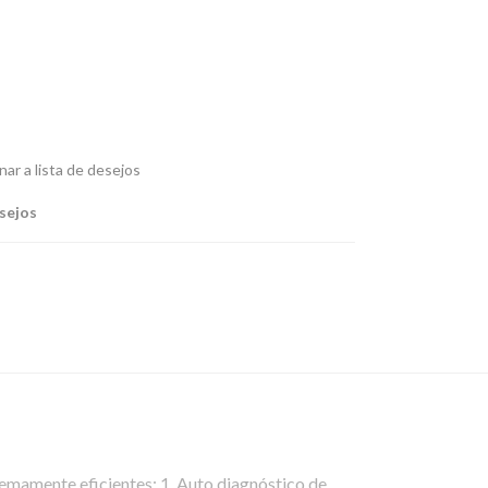
nar a lista de desejos
esejos
emamente eficientes: 1. Auto diagnóstico de