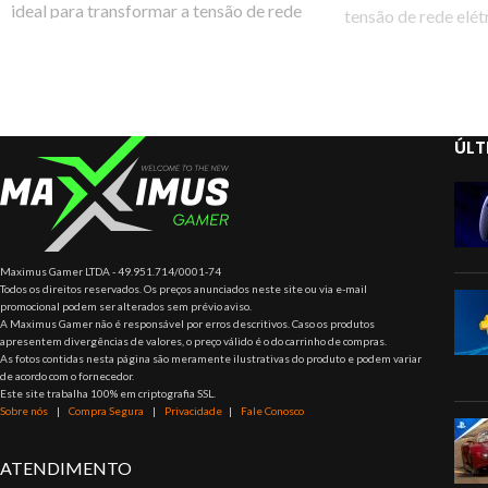
ideal para transformar a tensão de rede
tensão de rede elé
elétrica 110V para 220V ou 220V
ou 220V para 110V
ÚLT
Maximus Gamer LTDA - 49.951.714/0001-74
Todos os direitos reservados. Os preços anunciados neste site ou via e-mail
promocional podem ser alterados sem prévio aviso.
A Maximus Gamer não é responsável por erros descritivos. Caso os produtos
apresentem divergências de valores, o preço válido é o do carrinho de compras.
As fotos contidas nesta página são meramente ilustrativas do produto e podem variar
de acordo com o fornecedor.
Este site trabalha 100% em criptografia SSL.
Sobre nós
|
Compra Segura
|
Privacidade
|
Fale Conosco
ATENDIMENTO