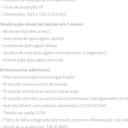
–
Grau de proteção: IP
– Dimensões: 165 x 120 x 225 mm
Sinalização visual de tensão em 5 níveis:
– Rede normal (led aceso)
– Sobretensão (piscagem rápida)
– Subtensão (piscagem lenta)
– Análise de rede (piscagem crescente por 2 segundos)
– Sobrecarga (piscagem normal)
Informações adicionais:
–
Microprocessado (tecnologia Flash)
– Proteção contra surtos de tensão
– Proteção eletrônica contra sobrecarga
– Proteção eletrônica contra sub/sobretensão (desligamento e re
– Entrada Bivolt com seleção automática (115V/220V)
– T
ensão de saída 115V
– Filtro de linha integrado (em modo comum e diferencial) com a
– Medição e análise em TRUE RMS