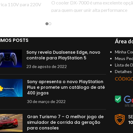
O cooler DX-7000 é uma excelente opç
trica 110V para 220V
para quem quer unir alta performance
.
IMOS POSTS
Área do
Sony revela Dualsense Edge, novo
Minha Co
controle para PlayStation 5
Meus Ped
Lista de 
23 de agosto de 2022
Detalhes
CÓDIG
Sony apresenta o novo PlayStation
Plus e promete um catálogo de até
400 jogos
30 de março de 2022
Gran Turismo 7 – O melhor jogo de
simulador de corrida da geração
para consoles