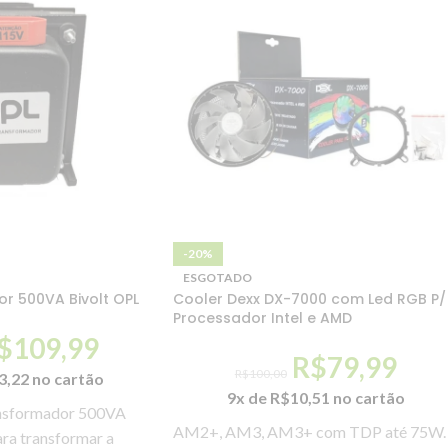
-20%
ESGOTADO
r 500VA Bivolt OPL
Cooler Dexx DX-7000 com Led RGB P/
Processador Intel e AMD
$
109,99
R$
79,99
R$
100,00
3,22
no cartão
9x de
R$
10,51
no cartão
ansformador 500VA
AM2+, AM3, AM3+ com TDP até 75W.
ara transformar a