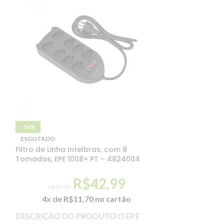
-14%
-17%
Garrafa para 
ESGOTADO
– T504320AL – 
Filtro de Linha Intelbras, com 8
797732
Tomadas, EPE 1008+ PT – 4824004
R$
42,99
R$
59,99
R$
49,99
5x de
R
4x de
R$
11,70
no cartão
Garrafas T504 A
DESCRIÇÃO DO PRODUTO O EPE