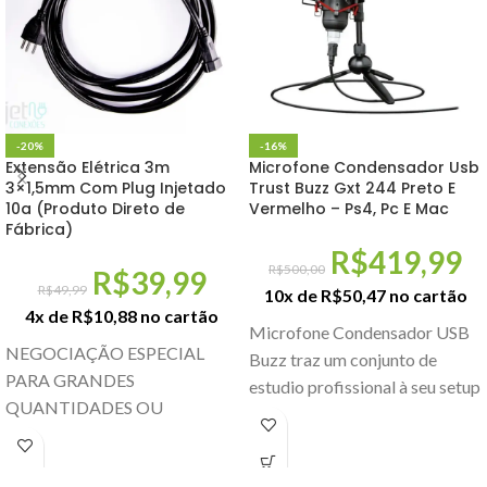
-20%
-16%
Extensão Elétrica 3m
Microfone Condensador Usb
3×1,5mm Com Plug Injetado
Trust Buzz Gxt 244 Preto E
10a (Produto Direto de
Vermelho – Ps4, Pc E Mac
Fábrica)
R$
419,99
R$
500,00
R$
39,99
R$
49,99
10x de
R$
50,47
no cartão
4x de
R$
10,88
no cartão
Microfone Condensador USB
NEGOCIAÇÃO ESPECIAL
Buzz traz um conjunto de
PARA GRANDES
estudio profissional à seu setup
QUANTIDADES OU
e possibilita a qualquer pessoa
REVENDAS Produto: Extensão
a transmissão
elétrica de 10 amperes com