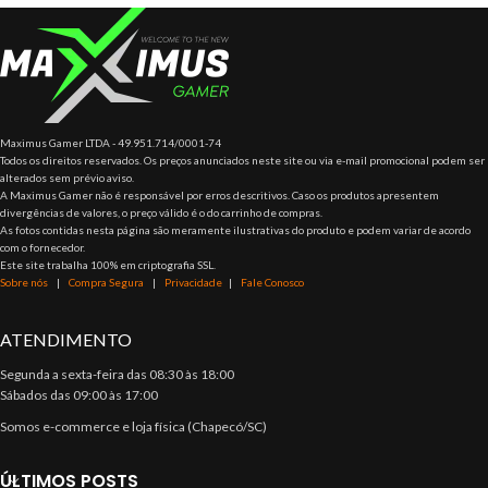
cabo flex PP 3 x 1,5mm,
Maximus Gamer LTDA - 49.951.714/0001-74
Todos os direitos reservados. Os preços anunciados neste site ou via e-mail promocional podem ser
alterados sem prévio aviso.
A Maximus Gamer não é responsável por erros descritivos. Caso os produtos apresentem
divergências de valores, o preço válido é o do carrinho de compras.
As fotos contidas nesta página são meramente ilustrativas do produto e podem variar de acordo
com o fornecedor.
Este site trabalha 100% em criptografia SSL.
Sobre nós
|
Compra Segura
|
Privacidade
|
Fale Conosco
ATENDIMENTO
Segunda a sexta-feira das 08:30 às 18:00
Sábados das 09:00 às 17:00
Somos e-commerce e loja física (Chapecó/SC)
ÚLTIMOS POSTS