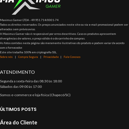
Maximus Gamer LTDA - 49.951.714/0001-74
Todos os direitos reservados. Os preços anunciados neste site ou via e-mail promocional podem ser
alterados sem prévio aviso.
A Maximus Gamer não é responsável por erros descritivos. Caso os produtos apresentem
divergências de valores, o preço válido é o do carrinho de compras.
As fotos contidas nesta página são meramente ilustrativas do produto e podem variar de acordo
com o fornecedor.
Este site trabalha 100% em criptografia SSL.
Sobre nós
|
Compra Segura
|
Privacidade
|
Fale Conosco
ATENDIMENTO
Segunda a sexta-feira das 08:30 às 18:00
Sábados das 09:00 às 17:00
Somos e-commerce e loja física (Chapecó/SC)
ÚLTIMOS POSTS
Área do Cliente