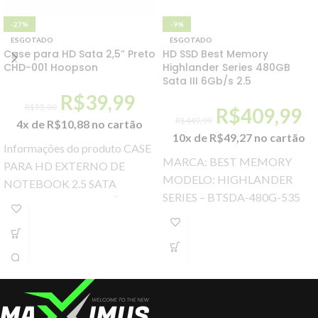
-27%
-9%
ESGOTADO
ESGOTADO
Case para HD Sata 2,5” Preto
HD SSD Best Memory
CHD-001 Hoopson
Highlander Series 480GB
Sata III 6Gb/s 2.5
R$
39,99
R$
55,00
R$
409,99
R$
449,99
4x de
R$
10,88
no cartão
10x de
R$
49,27
no cartão
Informações do produto CASE
MARCA: BEST MEMORY
PARA HD EXTERNO DE
MODELO: HIGHLANDER
NOTEBOOK 2.5 SATA
SERIES – BTSDA-480G-535
MATERIAL DE ALUMÍNIO +
Ssd Best Memory Highlander
PLÁSTICO PLUG E PLAY
Series 480gb, Leit. 535 Mb/s,
INFORMAÇÕES
Grav. 435 Mb/s,