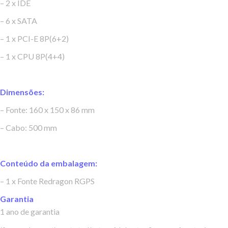
– 2 x IDE
– 6 x SATA
– 1 x PCI-E 8P(6+2)
– 1 x CPU 8P(4+4)
Dimensões:
– Fonte: 160 x 150 x 86 mm
– Cabo: 500 mm
Conteúdo da embalagem:
– 1 x Fonte Redragon RGPS
Garantia
1 ano de garantia