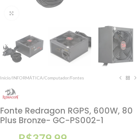
Clique para ampliar
Início
/
INFORMÁTICA
/
Computador
/
Fontes
Fonte Redragon RGPS, 600W, 80
Plus Bronze- GC-PS002-1
R$
379,99