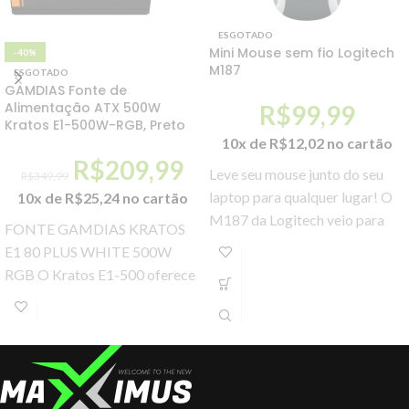
ESGOTADO
Mini Mouse sem fio Logitech
-40%
M187
ESGOTADO
GAMDIAS Fonte de
Alimentação ATX 500W
R$
99,99
Kratos E1-500W-RGB, Preto
10x de
R$
12,02
no cartão
R$
209,99
Leve seu mouse junto do seu
R$
349,99
laptop para qualquer lugar! O
10x de
R$
25,24
no cartão
M187 da Logitech veio para
FONTE GAMDIAS KRATOS
facilitar sua vida com
E1 80 PLUS WHITE 500W
configurações simples.
RGB O Kratos E1-500 oferece
80% de eficiência energética
para reduzir bastante