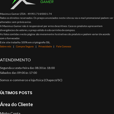
Maximus Gamer LTDA - 49.951.714/0001-74
Todos os direitos reservados. Os preços anunciados neste site ou via e-mail promocional podem ser
alterados sem prévio aviso.
A Maximus Gamer não é responsável por erros descritivos. Caso os produtos apresentem
divergências de valores, o preço válido é o do carrinho de compras.
As fotos contidas nesta página são meramente ilustrativas do produto e podem variar de acordo
com o fornecedor.
Este site trabalha 100% em criptografia SSL.
Sobre nós
|
Compra Segura
|
Privacidade
|
Fale Conosco
ATENDIMENTO
Segunda a sexta-feira das 08:30 às 18:00
Sábados das 09:00 às 17:00
Somos e-commerce e loja física (Chapecó/SC)
ÚLTIMOS POSTS
Área do Cliente
Minha Conta