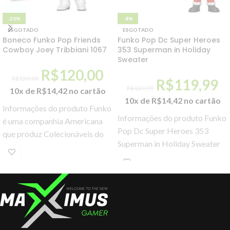
-20%
-8%
ESGOTADO
ESGOTADO
Boneco Funko Pop Friends
Funko Pop Dc Super Heroes
Cowboy Joey Tribbiani 1067
353 Superman in Holiday
Sweater
R$
120,00
R$
150,00
R$
119,99
R$
129,99
10x de
R$
14,42
no cartão
10x de
R$
14,42
no cartão
Informações do produto Funko
Informações do produto Funko
é uma companhia Americana
Pop Dc Super Heroes 353
que produz Colecionáveis do
Superman in Holiday Sweater
mundo de Cultura Pop,
Dos heróis da DC, Superman
principalmente reconhecida
com suéter
por seus