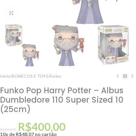
Clique para ampliar
Início
/
BONECOS E TOYS
/
Funko
Funko Pop Harry Potter – Albus
Dumbledore 110 Super Sized 10
(25cm)
R$
400,00
R$
499,99
10x de
R$
48,07
no cartão