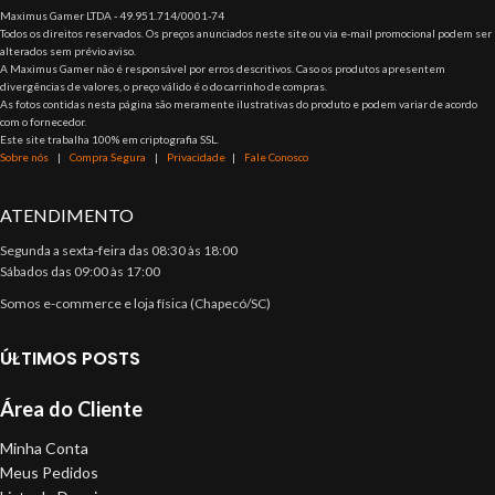
Maximus Gamer LTDA - 49.951.714/0001-74
Todos os direitos reservados. Os preços anunciados neste site ou via e-mail promocional podem ser
alterados sem prévio aviso.
A Maximus Gamer não é responsável por erros descritivos. Caso os produtos apresentem
divergências de valores, o preço válido é o do carrinho de compras.
As fotos contidas nesta página são meramente ilustrativas do produto e podem variar de acordo
com o fornecedor.
Este site trabalha 100% em criptografia SSL.
Sobre nós
|
Compra Segura
|
Privacidade
|
Fale Conosco
ATENDIMENTO
Segunda a sexta-feira das 08:30 às 18:00
Sábados das 09:00 às 17:00
Somos e-commerce e loja física (Chapecó/SC)
ÚLTIMOS POSTS
Área do Cliente
Minha Conta
Meus Pedidos