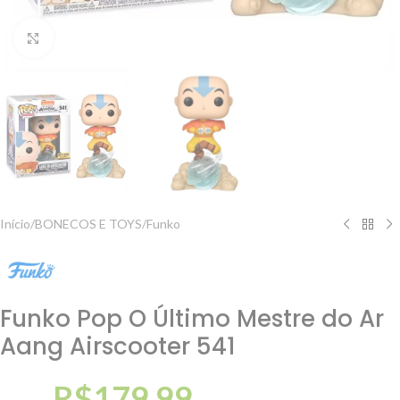
Clique para ampliar
Início
/
BONECOS E TOYS
/
Funko
Funko Pop O Último Mestre do Ar
Aang Airscooter 541
R$
179,99