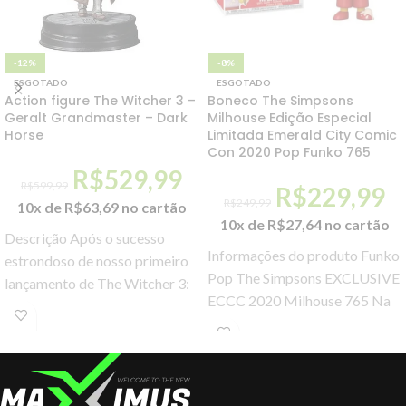
-12%
-8%
ESGOTADO
ESGOTADO
Action figure The Witcher 3 –
Boneco The Simpsons
Geralt Grandmaster – Dark
Milhouse Edição Especial
Horse
Limitada Emerald City Comic
Con 2020 Pop Funko 765
R$
529,99
R$
599,99
R$
229,99
R$
249,99
10x de
R$
63,69
no cartão
10x de
R$
27,64
no cartão
Descrição Após o sucesso
Informações do produto Funko
estrondoso de nosso primeiro
Pop The Simpsons EXCLUSIVE
lançamento de The Witcher 3:
ECCC 2020 Milhouse 765 Na
Wild Hunt de Geralt, Triss, Ciri,
coleção POP!, a FUNKO
Yennefer
recriou as figuras