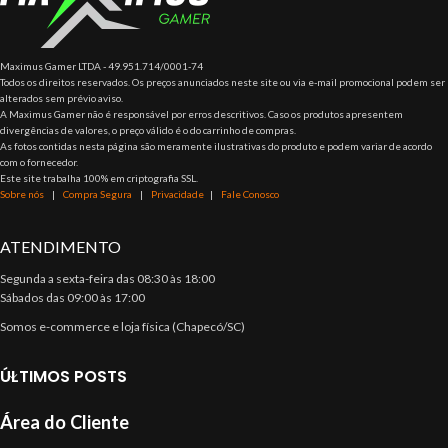
Maximus Gamer LTDA - 49.951.714/0001-74
Todos os direitos reservados. Os preços anunciados neste site ou via e-mail promocional podem ser
alterados sem prévio aviso.
A Maximus Gamer não é responsável por erros descritivos. Caso os produtos apresentem
divergências de valores, o preço válido é o do carrinho de compras.
As fotos contidas nesta página são meramente ilustrativas do produto e podem variar de acordo
com o fornecedor.
Este site trabalha 100% em criptografia SSL.
Sobre nós
|
Compra Segura
|
Privacidade
|
Fale Conosco
ATENDIMENTO
Segunda a sexta-feira das 08:30 às 18:00
Sábados das 09:00 às 17:00
Somos e-commerce e loja física (Chapecó/SC)
ÚLTIMOS POSTS
Área do Cliente