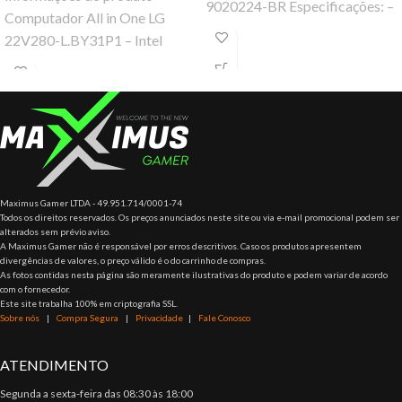
9020224-BR Especificações: –
Computador All in One LG
Entrada AC: 100-240V –
22V280-L.BY31P1 – Intel
Entrada de corrente: 10A-5A –
Quad Core 4GB 500GB 21,5”
Frequência: 47~63Hz
Full HD Windows 10
Maximus Gamer LTDA - 49.951.714/0001-74
Todos os direitos reservados. Os preços anunciados neste site ou via e-mail promocional podem ser
alterados sem prévio aviso.
A Maximus Gamer não é responsável por erros descritivos. Caso os produtos apresentem
divergências de valores, o preço válido é o do carrinho de compras.
As fotos contidas nesta página são meramente ilustrativas do produto e podem variar de acordo
com o fornecedor.
Este site trabalha 100% em criptografia SSL.
Sobre nós
|
Compra Segura
|
Privacidade
|
Fale Conosco
ATENDIMENTO
Segunda a sexta-feira das 08:30 às 18:00