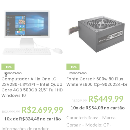
-10%
-15%
ESGOTADO
ESGOTADO
Computador All in One LG
Fonte Corsair 600w,80 Plus
22V280-L.BY31P1 – Intel Quad
White Vs600 Cp-9020224-br
Core 4GB 500GB 21,5” Full HD
Windows 10
R$
449,99
R$
529,99
R$
2.699,99
10x de
R$
54,08
no cartão
R$
2.999,99
Características: – Marca:
10x de
R$
324,48
no cartão
Corsair – Modelo: CP-
Informações do produto