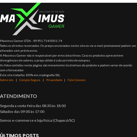
performance
Preto –
Maximus Gamer LTDA - 49.951.714/0001-74
Todos os direitos reservados. Os preços anunciados neste site ou via e-mail promocional podem ser
alterados sem prévio aviso.
A Maximus Gamer não é responsável por erros descritivos. Caso os produtos apresentem
divergências de valores, o preço válido é o do carrinho de compras.
As fotos contidas nesta página são meramente ilustrativas do produto e podem variar de acordo
com o fornecedor.
Este site trabalha 100% em criptografia SSL.
Sobre nós
|
Compra Segura
|
Privacidade
|
Fale Conosco
ATENDIMENTO
Segunda a sexta-feira das 08:30 às 18:00
Sábados das 09:00 às 17:00
Somos e-commerce e loja física (Chapecó/SC)
ÚLTIMOS POSTS