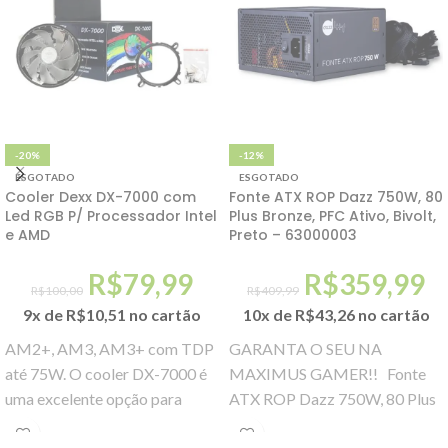
-20%
-12%
ESGOTADO
ESGOTADO
Cooler Dexx DX-7000 com
Fonte ATX ROP Dazz 750W, 80
Led RGB P/ Processador Intel
Plus Bronze, PFC Ativo, Bivolt,
e AMD
Preto – 63000003
R$
79,99
R$
359,99
R$
100,00
R$
409,99
9x de
R$
10,51
no cartão
10x de
R$
43,26
no cartão
AM2+, AM3, AM3+ com TDP
GARANTA O SEU NA
até 75W. O cooler DX-7000 é
MAXIMUS GAMER!! Fonte
uma excelente opção para
ATX ROP Dazz 750W, 80 Plus
quem quer unir alta
Bronze, PFC Ativo, Bivolt,