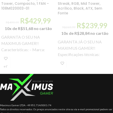
Tower, Compacto, 1 FAN –
Streak, RGB, Mid Tower,
108M020003-01
Acrílico, Black, ATX, Sem
Fonte
R$
429,99
R$
499,99
R$
239,99
R$
269,99
10x de
R$
51,68
no cartão
10x de
R$
28,84
no cartão
GARANTA O SEU NA
GARANTA JÁ O SEU NA
MAXIMUS GAMER!!
MAXIMUS GAMER!!
Características: – Marca:
Especificações técnicas:
Cougar – Modelo: 10024-7
Marca: Aerocool Modelo:
Especificações: – Tipo: Mini
GAB AEROCOOL ATX
Case ITX – Placa-mãe
STREAK V1 PT Cor: Preto
Maximus Gamer LTDA - 49.951.714/0001-74
Todos os direitos reservados. Os preços anunciados neste site ou via e-mail promocional podem ser