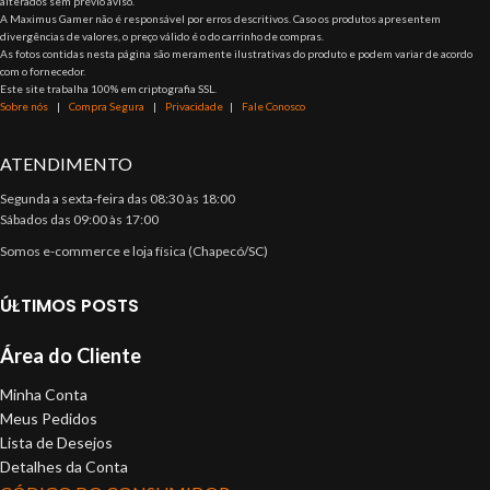
alterados sem prévio aviso.
A Maximus Gamer não é responsável por erros descritivos. Caso os produtos apresentem
divergências de valores, o preço válido é o do carrinho de compras.
As fotos contidas nesta página são meramente ilustrativas do produto e podem variar de acordo
com o fornecedor.
Este site trabalha 100% em criptografia SSL.
Sobre nós
|
Compra Segura
|
Privacidade
|
Fale Conosco
ATENDIMENTO
Segunda a sexta-feira das 08:30 às 18:00
Sábados das 09:00 às 17:00
Somos e-commerce e loja física (Chapecó/SC)
ÚLTIMOS POSTS
Área do Cliente
Minha Conta
Meus Pedidos
Lista de Desejos
Detalhes da Conta