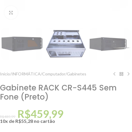
Clique para ampliar
Início
/
INFORMÁTICA
/
Computador
/
Gabinetes
Gabinete RACK CR-S445 Sem
Fone (Preto)
R$
459,99
R$
489,99
10x de
R$
55,28
no cartão