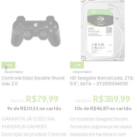
-20%
-13%
ESGOTADO
ESGOTADO
Controle Dazz Double Shock
HD Seagate BarraCuda, 2TB,
Usb 2.0
3.5´, SATA – ST2000DM008
R$
79,99
R$
389,99
R$
99,99
R$
449,99
9x de
R$
10,51
no cartão
10x de
R$
46,87
no cartão
GARANTA JÁ O SEU NA
Os modelos Seagate Secure
MAXIMUS GAMER!!
fornecem segurança de dados
Descrição do produto Controle
baseada em hardware com