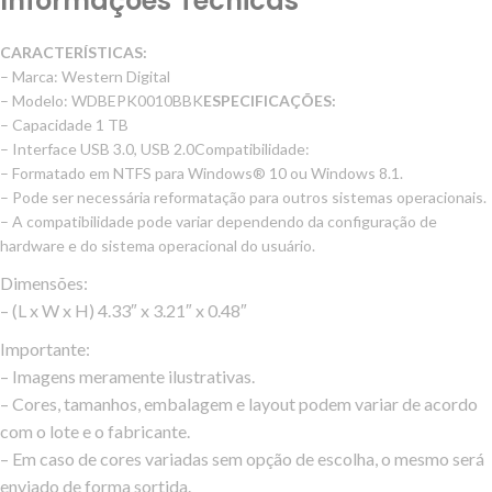
Informações Técnicas
CARACTERÍSTICAS:
– Marca: Western Digital
– Modelo: WDBEPK0010BBK
ESPECIFICAÇÕES:
– Capacidade 1 TB
– Interface USB 3.0, USB 2.0Compatibilidade:
– Formatado em NTFS para Windows® 10 ou Windows 8.1.
– Pode ser necessária reformatação para outros sistemas operacionais.
– A compatibilidade pode variar dependendo da configuração de
hardware e do sistema operacional do usuário.
Dimensões:
– (L x W x H) 4.33″ x 3.21″ x 0.48″
Importante:
– Imagens meramente ilustrativas.
– Cores, tamanhos, embalagem e layout podem variar de acordo
com o lote e o fabricante.
– Em caso de cores variadas sem opção de escolha, o mesmo será
enviado de forma sortida.