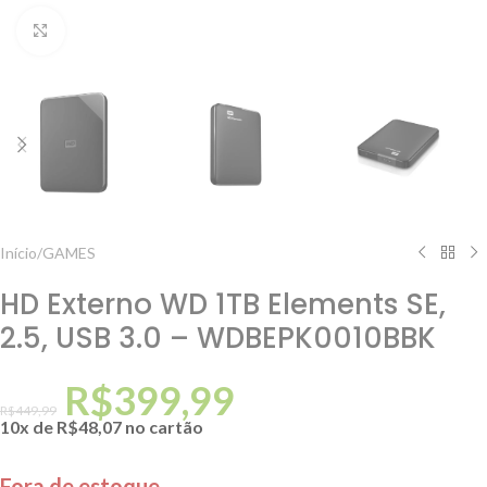
Clique para ampliar
Início
/
GAMES
HD Externo WD 1TB Elements SE,
2.5, USB 3.0 – WDBEPK0010BBK
R$
399,99
R$
449,99
10x de
R$
48,07
no cartão
Fora de estoque