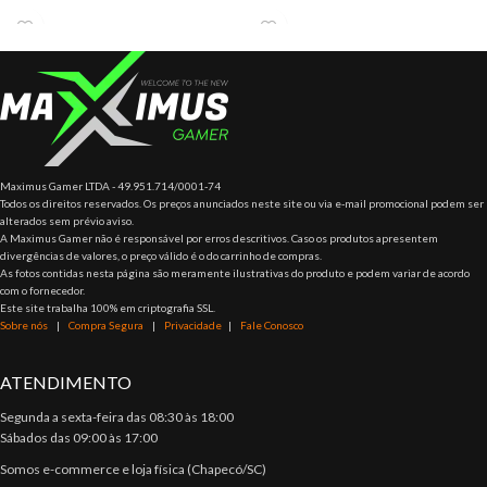
Dazz Dualshock Para Pc –
Autodecoding Drive (SED) e
Dazz-621322 Informações
oferecem um recurso de
Técnicas aracterísticas:
Maximus Gamer LTDA - 49.951.714/0001-74
Todos os direitos reservados. Os preços anunciados neste site ou via e-mail promocional podem ser
alterados sem prévio aviso.
A Maximus Gamer não é responsável por erros descritivos. Caso os produtos apresentem
divergências de valores, o preço válido é o do carrinho de compras.
As fotos contidas nesta página são meramente ilustrativas do produto e podem variar de acordo
com o fornecedor.
Este site trabalha 100% em criptografia SSL.
Sobre nós
|
Compra Segura
|
Privacidade
|
Fale Conosco
ATENDIMENTO
Segunda a sexta-feira das 08:30 às 18:00
Sábados das 09:00 às 17:00
Somos e-commerce e loja física (Chapecó/SC)