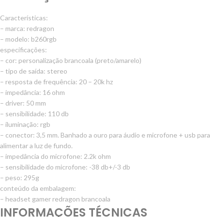
Características:
– marca: redragon
– modelo: b260rgb
especificações:
– cor: personalização brancoala (preto/amarelo)
– tipo de saída: stereo
– resposta de frequência: 20 – 20k hz
– impedância: 16 ohm
– driver: 50 mm
– sensibilidade: 110 db
– iluminação: rgb
– conector: 3,5 mm. Banhado a ouro para áudio e microfone + usb para
alimentar a luz de fundo.
– impedância do microfone: 2.2k ohm
– sensibilidade do microfone: -38 db+/-3 db
– peso: 295g
conteúdo da embalagem:
– headset gamer redragon brancoala
INFORMAÇÕES TÉCNICAS