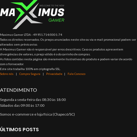
Maximus Gamer LTDA - 49.951.714/0001-74
Todos os direitos reservados. Os preços anunciados neste site ou via e-mail promocional podem ser
alterados sem prévio aviso.
A Maximus Gamer não é responsável por erros descritivos. Caso os produtos apresentem
divergências de valores, o preço válido é o do carrinho de compras.
As fotos contidas nesta página são meramente ilustrativas do produto e podem variar de acordo
com o fornecedor.
Este site trabalha 100% em criptografia SSL.
Sobre nós
|
Compra Segura
|
Privacidade
|
Fale Conosco
ATENDIMENTO
Segunda a sexta-feira das 08:30 às 18:00
Sábados das 09:00 às 17:00
Somos e-commerce e loja física (Chapecó/SC)
ÚLTIMOS POSTS