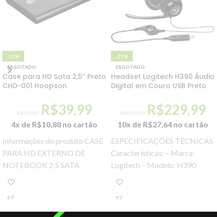
-27%
-23%
ESGOTADO
ESGOTADO
Case para HD Sata 2,5” Preto
Headset Logitech H390 Áudio
CHD-001 Hoopson
Digital em Couro USB Preto
R$
39,99
R$
229,99
R$
55,00
R$
299,99
4x de
R$
10,88
no cartão
10x de
R$
27,64
no cartão
Informações do produto CASE
ESPECIFICAÇÕES TÉCNICAS
PARA HD EXTERNO DE
Características: – Marca:
NOTEBOOK 2.5 SATA
Logitech – Modelo: H390
MATERIAL DE ALUMÍNIO +
Especificações: – Sensibilidade
PLÁSTICO PLUG E PLAY
de entrada: -62 dBV / μbar, -42
INFORMAÇÕES
dBV /