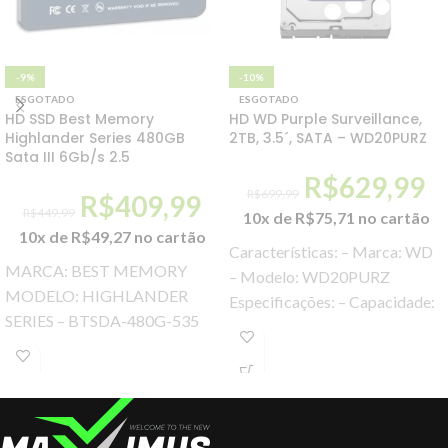
-9%
-10%
ESGOTADO
ESGOTADO
HD SSD Best Memory
HD WD Purple Surveillance,
Highlander Series 480GB
2TB, 3.5´, SATA – WD20PURZ
Sata III 6Gb/s 2.5
R$
629,99
R$
699,99
R$
409,99
R$
449,99
10x de
R$
75,71
no cartão
10x de
R$
49,27
no cartão
Características: – Marca: WD
MARCA: BEST MEMORY
– Modelo: WD20PURZ
MODELO: HIGHLANDER
Especificações: – Capacidade:
SERIES – BTSDA-480G-535
2TB – Fator de forma: 3.5
Ssd Best Memory Highlander
polegadas – Formato
Series 480gb, Leit. 535 Mb/s,
Grav. 435 Mb/s,