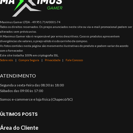
Maximus Gamer LTDA - 49.951.714/0001-74
Todos os direitos reservados. Os preços anunciados neste site ou via e-mail promocional podem ser
alterados sem prévio aviso.
A Maximus Gamer não é responsável por erros descritivos. Caso os produtos apresentem
divergências de valores, o preço válido é o do carrinho de compras.
As fotos contidas nesta página são meramente ilustrativas do produto e podem variar de acordo
com o fornecedor.
Este site trabalha 100% em criptografia SSL.
Sobre nós
|
Compra Segura
|
Privacidade
|
Fale Conosco
ATENDIMENTO
Segunda a sexta-feira das 08:30 às 18:00
Sábados das 09:00 às 17:00
Somos e-commerce e loja física (Chapecó/SC)
ÚLTIMOS POSTS
Área do Cliente