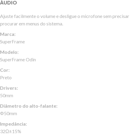
ÁUDIO
Ajuste facilmente o volume e desligue o microfone sem precisar
procurar em menus do sistema.
Marca:
SuperFrame
Modelo:
SuperFrame Odin
Cor:
Preto
Drivers:
50mm
Diâmetro do alto-falante:
Φ50mm
Impedância:
32Ω±15%