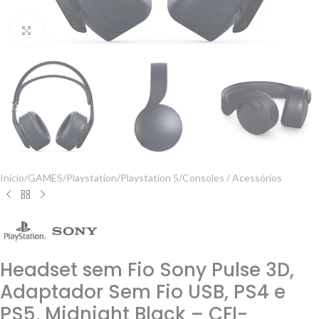
Clique para ampliar
Início
/
GAMES
/
Playstation
/
Playstation 5
/
Consoles / Acessórios
Headset sem Fio Sony Pulse 3D,
Adaptador Sem Fio USB, PS4 e
PS5, Midnight Black – CFI-