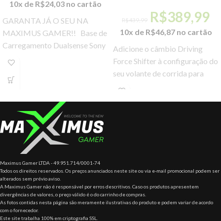
10x de
R$
24,03
no cartão
R$
389,99
GARANTA JÁ O SEU NA
R$
439,99
10x de
R$
46,87
no cartão
MAXIMUS GAMER!! Base de
Carregamento Dualsense Sony
Adicione o câmbio Driving
– PS5 Quem costuma passar
Force Shifter à configuração do
horas a
seu volante de corrida para
obter uma experiência mais
realista com
Maximus Gamer LTDA - 49.951.714/0001-74
Todos os direitos reservados. Os preços anunciados neste site ou via e-mail promocional podem ser
alterados sem prévio aviso.
A Maximus Gamer não é responsável por erros descritivos. Caso os produtos apresentem
divergências de valores, o preço válido é o do carrinho de compras.
As fotos contidas nesta página são meramente ilustrativas do produto e podem variar de acordo
com o fornecedor.
Este site trabalha 100% em criptografia SSL.