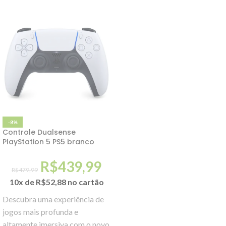
-8%
Controle Dualsense
PlayStation 5 PS5 branco
R$
439,99
R$
479,99
10x de
R$
52,88
no cartão
Descubra uma experiência de
jogos mais profunda e
altamente imersiva com o novo