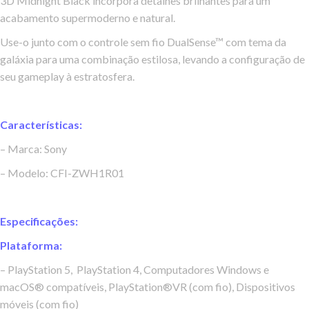
3D Midnight Black incorpora detalhes brilhantes para um
acabamento supermoderno e natural.
Use-o junto com o controle sem fio DualSense™ com tema da
galáxia para uma combinação estilosa, levando a configuração de
seu gameplay à estratosfera.
Características:
– Marca: Sony
– Modelo: CFI-ZWH1R01
Especificações:
Plataforma:
– PlayStation 5, PlayStation 4, Computadores Windows e
macOS® compatíveis, PlayStation®VR (com fio), Dispositivos
móveis (com fio)