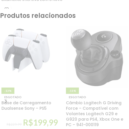
controle do PS5, que oferece
feedback tátil e efeitos de
Produtos relacionados
gatilho dinâmicos.
-13%
-11%
ESGOTADO
ESGOTADO
Base de Carregamento
Câmbio Logitech G Driving
Dualsense Sony – PS5
Force – Compatível com
Volantes Logitech G29 e
G920 para PS4, Xbox One e
R$
199,99
PC – 941-000119
R$
229,99