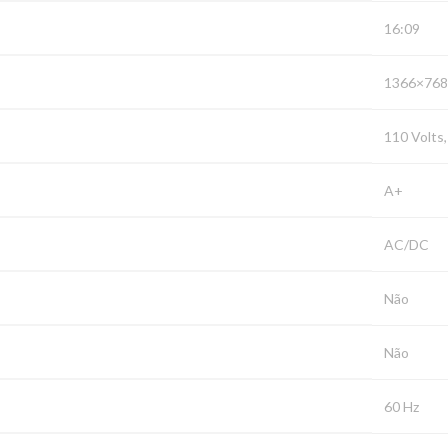
‎16:09
‎1366×768
‎110 Volts
‎A+
‎AC/DC
‎Não
‎Não
‎60 Hz