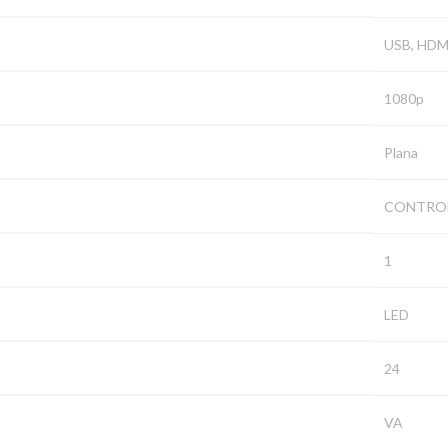
‎USB, HDM
‎1080p
‎Plana
‎CONTRO
‎1
‎LED
‎24
‎VA