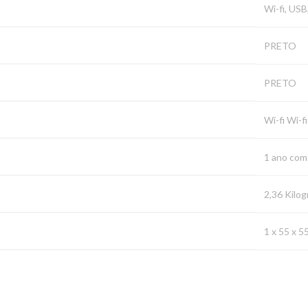
‎Wi-fi, US
‎PRETO
‎PRETO
‎Wi-fi Wi-fi
‎1 ano com
‎2,36 Kilo
‎1 x 55 x 