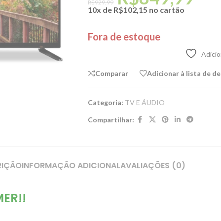
R$
929,99
10x de
R$
102,15
no cartão
Fora de estoque
Adicio
Comparar
Adicionar à lista de d
Categoria:
TV E ÁUDIO
Compartilhar:
RIÇÃO
INFORMAÇÃO ADICIONAL
AVALIAÇÕES (0)
ER!!