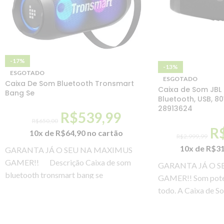
-17%
-13%
ESGOTADO
ESGOTADO
Caixa De Som Bluetooth Tronsmart
Caixa de Som JBL
Bang Se
Bluetooth, USB, 8
28913624
R$
539,99
R$
650,00
R
10x de
R$
64,90
no cartão
R$
2.999,99
10x de
R$
3
GARANTA JÁ O SEU NA MAXIMUS
GAMER!! Descrição Caixa de som
GARANTA JÁ O S
bluetooth tronsmart bang se
GAMER!! Som poten
Especificações especificações:
todo. A Caixa de 