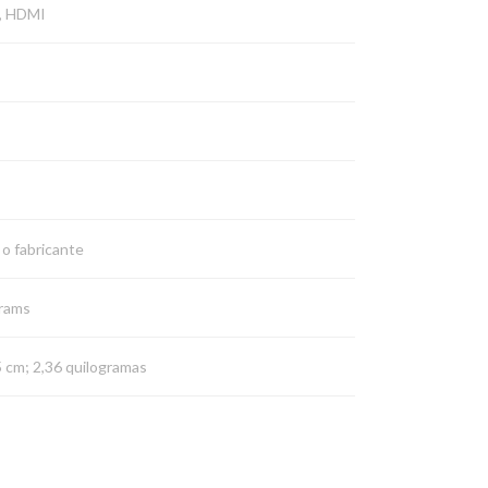
B, HDMI
 o fabricante
grams
55 cm; 2,36 quilogramas