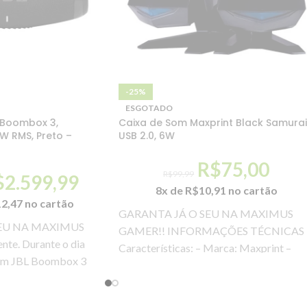
-25%
ESGOTADO
 Boombox 3,
Caixa de Som Maxprint Black Samurai
0W RMS, Preto –
USB 2.0, 6W
R$
75,00
R$
99,99
$
2.599,99
8x de
R$
10,91
no cartão
12,47
no cartão
GARANTA JÁ O SEU NA MAXIMUS
EU NA MAXIMUS
GAMER!! INFORMAÇÕES TÉCNICAS
te. Durante o dia
Características: – Marca: Maxprint –
Som JBL Boombox 3
Modelo: 60000029 Especificações:
Impedância: