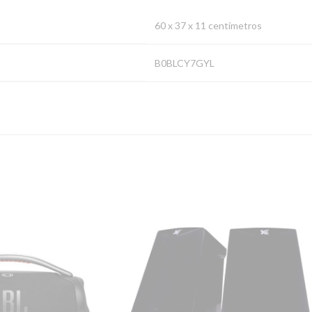
60 x 37 x 11 centímetros
B0BLCY7GYL