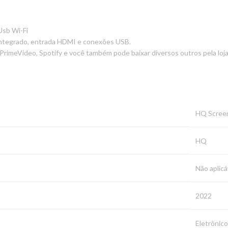
sb Wi-Fi
i integrado, entrada HDMI e conexões USB.
 PrimeVideo, Spotify e você também pode baixar diversos outros pela loja
‎HQ Scree
‎HQ
‎Não aplicá
‎2022
‎Eletrônic