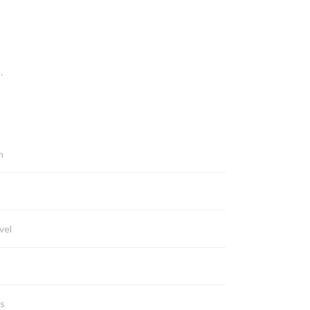
.
n
vel
os