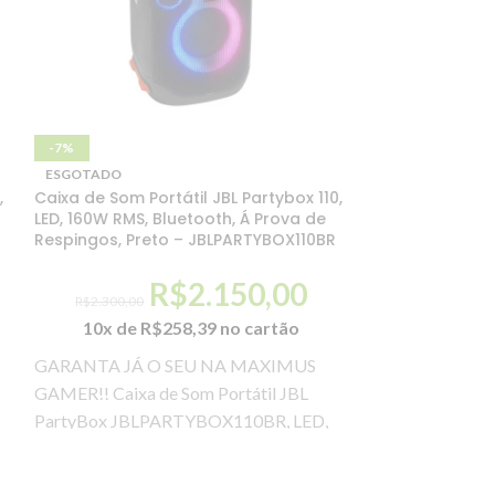
-7%
-23%
ESGOTADO
ESGOTADO
,
Caixa de Som Portátil JBL Partybox 110,
Câmera De Segu
LED, 160W RMS, Bluetooth, Á Prova de
Wifi
Respingos, Preto – JBLPARTYBOX110BR
R$
299,99
R$
2.150,00
R$
2.300,00
10x de
R
10x de
R$
258,39
no cartão
GARANTA JÁ 
GARANTA JÁ O SEU NA MAXIMUS
GAMER!! DES
GAMER!! Caixa de Som Portátil JBL
Câmera De Segu
PartyBox JBLPARTYBOX110BR, LED,
Wifi – CS-C1C-
160W RMS, Bluetooth, Á Prova