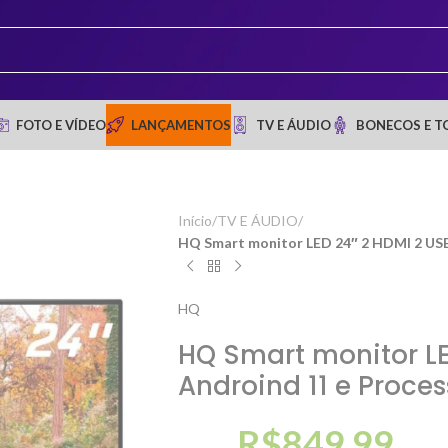
FOTO E VÍDEO
LANÇAMENTOS
TV E ÁUDIO
BONECOS E T
Início
/
TV E ÁUDIO
/
HQ Smart monitor LED 24″ 2 HDMI 2 USB
HQ
HQ Smart monitor LE
Androind 11 e Proce
R$
849,99