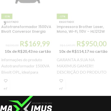
-15%
-17%
ESGOTADO
ESGOTADO
Autotransformador 1500VA
Impressora Brother Laser,
Bivolt Conversor Energia
Mono, Wi-Fi, 110V – HL1212W
R$
169,99
R$
950,00
R$
200,00
R$
1.149,99
10x de
R$
20,43
no cartão
10x de
R$
114,17
no cartão
informações do produto
GARANTA A SUA NA
Autotransformador 1500VA
MAXIMUS GAMER!!
Bivolt OPL, ideal para
DESCRIÇÃO DO PRODUTO
transformar a tensão de rede
A impressora HL-1212W ajuda
elétrica 110V para 220V ou
a aumentar sua produtividade
220V
com Wireless e