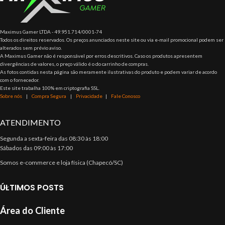
Maximus Gamer LTDA - 49.951.714/0001-74
Todos os direitos reservados. Os preços anunciados neste site ou via e-mail promocional podem ser
alterados sem prévio aviso.
A Maximus Gamer não é responsável por erros descritivos. Caso os produtos apresentem
divergências de valores, o preço válido é o do carrinho de compras.
As fotos contidas nesta página são meramente ilustrativas do produto e podem variar de acordo
com o fornecedor.
Este site trabalha 100% em criptografia SSL.
Sobre nós
|
Compra Segura
|
Privacidade
|
Fale Conosco
ATENDIMENTO
Segunda a sexta-feira das 08:30 às 18:00
Sábados das 09:00 às 17:00
Somos e-commerce e loja física (Chapecó/SC)
ÚLTIMOS POSTS
Área do Cliente