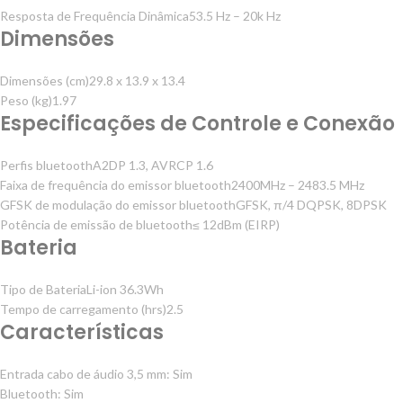
Resposta de Frequência Dinâmica
53.5 Hz – 20k Hz
Dimensões
Dimensões (cm)
29.8 x 13.9 x 13.4
Peso (kg)
1.97
Especificações de Controle e Conexão
Perfis bluetooth
A2DP 1.3, AVRCP 1.6
Faixa de frequência do emissor bluetooth
2400MHz – 2483.5 MHz
GFSK de modulação do emissor bluetooth
GFSK, π/4 DQPSK, 8DPSK
Potência de emissão de bluetooth
≤ 12dBm (EIRP)
Bateria
Tipo de Bateria
Li-ion 36.3Wh
Tempo de carregamento (hrs)
2.5
Características
Entrada cabo de áudio 3,5 mm:
Sim
Bluetooth:
Sim