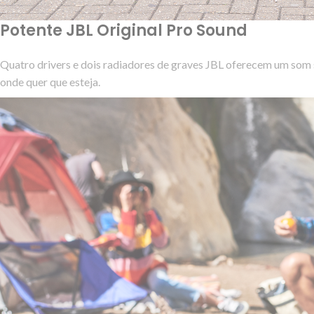
Potente JBL Original Pro Sound
Quatro drivers e dois radiadores de graves JBL oferecem um som s
onde quer que esteja.