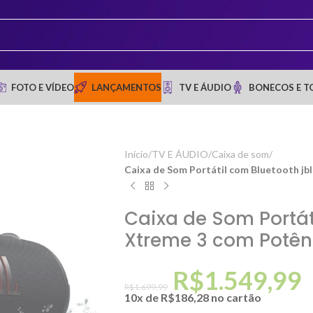
FOTO E VÍDEO
LANÇAMENTOS
TV E ÁUDIO
BONECOS E T
Início
/
TV E ÁUDIO
/
Caixa de som
/
Caixa de Som Portátil com Bluetooth jb
Caixa de Som Portát
Xtreme 3 com Potên
R$
1.549,99
R$
1.699,99
10x de
R$
186,28
no cartão