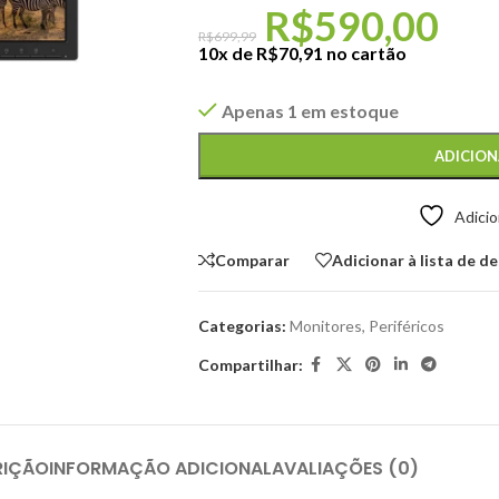
R$
590,00
R$
699,99
10x de
R$
70,91
no cartão
Apenas 1 em estoque
ADICION
Adicio
Comparar
Adicionar à lista de d
Categorias:
Monitores
,
Periféricos
Compartilhar:
RIÇÃO
INFORMAÇÃO ADICIONAL
AVALIAÇÕES (0)