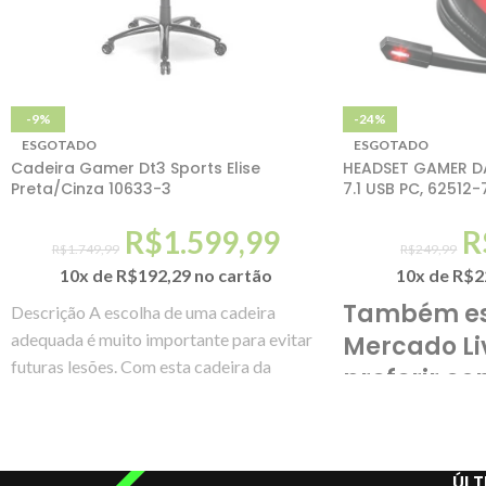
-9%
-24%
ESGOTADO
ESGOTADO
Cadeira Gamer Dt3 Sports Elise
HEADSET GAMER D
Preta/Cinza 10633-3
7.1 USB PC, 62512-
R$
1.599,99
R
R$
1.749,99
R$
249,99
10x de
R$
192,29
no cartão
10x de
R$
2
Também es
Descrição A escolha de uma cadeira
adequada é muito importante para evitar
Mercado Li
futuras lesões. Com esta cadeira da
preferir co
DT3sports você
ÚLT