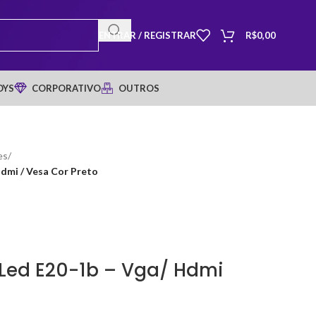
ENTRAR / REGISTRAR
R$
0,00
OYS
CORPORATIVO
OUTROS
es
/
Hdmi / Vesa Cor Preto
 Led E20-1b – Vga/ Hdmi