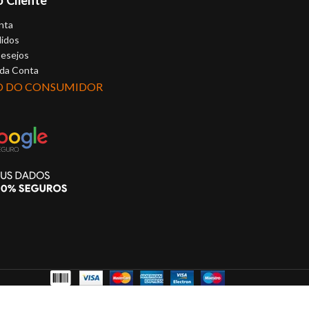
borracha macia 
de toque.
nta
idos
Desejos
 da Conta
O DO CONSUMIDOR