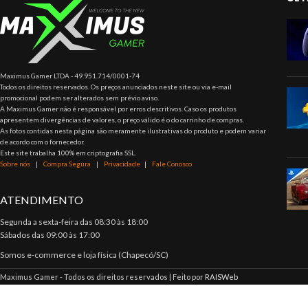
Maximus Gamer LTDA - 49.951.714/0001-74
Todos os direitos reservados. Os preços anunciados neste site ou via e-mail
promocional podem ser alterados sem prévio aviso.
A Maximus Gamer não é responsável por erros descritivos. Caso os produtos
apresentem divergências de valores, o preço válido é o do carrinho de compras.
As fotos contidas nesta página são meramente ilustrativas do produto e podem variar
de acordo com o fornecedor.
Este site trabalha 100% em criptografia SSL.
Sobre nós
|
Compra Segura
|
Privacidade
|
Fale Conosco
ATENDIMENTO
Segunda a sexta-feira das 08:30 às 18:00
Sábados das 09:00 às 17:00
Somos e-commerce e loja física (Chapecó/SC)
Maximus Gamer - Todos os direitos reservados | Feito por
RAISWeb