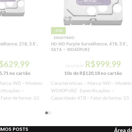
-23%
ESGOTADO
illance, 2TB, 3.5´,
HD WD Purple Surveillance, 4TB, 3.5´,
SATA – WD40PURZ
$
629,99
R$
999,99
R$
1.299,99
5,71
no cartão
10x de
R$
120,18
no cartão
 Marca: WD – Modelo:
Características: – Marca: WD – Modelo
icações: –
WD40PURZ Especificações: –
Fator de forma: 3.5
Capacidade: 4TB – Fator de forma: 3.5
to
polegadas – Formato
IMOS POSTS
Área do