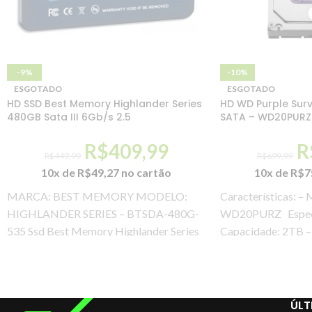
-9%
-10%
ESGOTADO
ESGOTADO
HD SSD Best Memory Highlander Series
HD WD Purple Surve
480GB Sata III 6Gb/s 2.5
SATA – WD20PURZ
R$
409,99
R
R$
449,99
R$
699,99
10x de
R$
49,27
no cartão
10x de
R$
7
MARCA: BEST MEMORY MODELO:
Características: –
HIGHLANDER SERIES – BTSDA-480G-
WD20PURZ Especif
535 Ssd Best Memory Highlander Series
Capacidade: 2TB – 
480gb, Leit. 535 Mb/s, Grav. 435 Mb/s,
polegadas – Forma
ÚLT