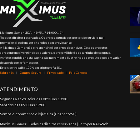
Maximus Gamer LTDA - 49.951.714/0001-74
Todos os direitos reservados. Os preços anunciados neste site ou via e-mail
promocional podem ser alterados sem prévio aviso.
A Maximus Gamer não é responsável por erros descritivos. Caso os produtos
apresentem divergências de valores, o preço válido é o do carrinho de compras.
As fotos contidas nesta página são meramente ilustrativas do produto e podem variar
de acordo com o fornecedor.
Este site trabalha 100% em criptografia SSL.
Sobre nós
|
Compra Segura
|
Privacidade
|
Fale Conosco
ATENDIMENTO
Segunda a sexta-feira das 08:30 às 18:00
Sábados das 09:00 às 17:00
Somos e-commerce e loja física (Chapecó/SC)
Maximus Gamer - Todos os direitos reservados | Feito por
RAISWeb