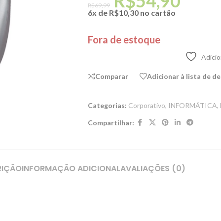
R$
54,90
R$
69,99
6x de
R$
10,30
no cartão
Fora de estoque
Adicio
Comparar
Adicionar à lista de d
Categorias:
Corporativo
,
INFORMÁTICA
,
Compartilhar:
RIÇÃO
INFORMAÇÃO ADICIONAL
AVALIAÇÕES (0)