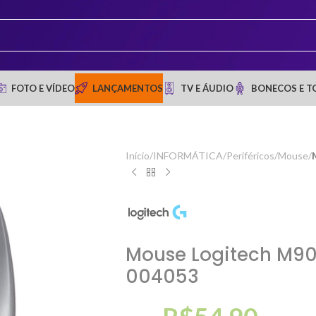
FOTO E VÍDEO
LANÇAMENTOS
TV E ÁUDIO
BONECOS E T
Início
/
INFORMÁTICA
/
Periféricos
/
Mouse
/
Mouse Logitech M90 
004053