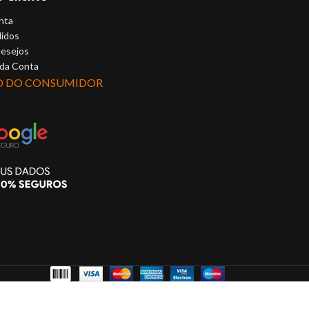
nta
idos
Desejos
 da Conta
O DO CONSUMIDOR