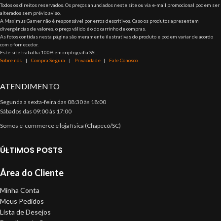
Todos os direitos reservados. Os preços anunciados neste site ou via e-mail promocional podem ser
alterados sem prévio aviso.
A Maximus Gamer não é responsável por erros descritivos. Caso os produtos apresentem
divergências de valores, o preço válido é o do carrinho de compras.
As fotos contidas nesta página são meramente ilustrativas do produto e podem variar de acordo
com o fornecedor.
Este site trabalha 100% em criptografia SSL.
Sobre nós
|
Compra Segura
|
Privacidade
|
Fale Conosco
ATENDIMENTO
Segunda a sexta-feira das 08:30 às 18:00
Sábados das 09:00 às 17:00
Somos e-commerce e loja física (Chapecó/SC)
ÚLTIMOS POSTS
Área do Cliente
Minha Conta
Meus Pedidos
Lista de Desejos