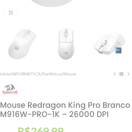
Clique para ampliar
Início
/
INFORMÁTICA
/
Periféricos
/
Mouse
Mouse Redragon King Pro Branco
M916W-PRO-1K – 26000 DPI
R$
269,99