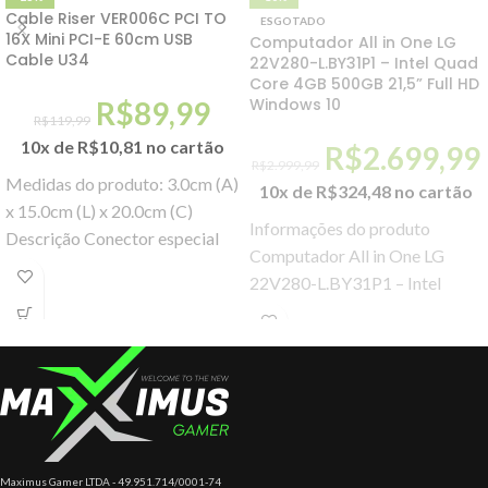
Cable Riser VER006C PCI TO
ESGOTADO
16X Mini PCI-E 60cm USB
Computador All in One LG
Cable U34
22V280-L.BY31P1 – Intel Quad
Core 4GB 500GB 21,5” Full HD
Windows 10
R$
89,99
R$
119,99
10x de
R$
10,81
no cartão
R$
2.699,99
R$
2.999,99
Medidas do produto: 3.0cm (A)
10x de
R$
324,48
no cartão
x 15.0cm (L) x 20.0cm (C)
Informações do produto
Descrição Conector especial
Computador All in One LG
para placas PCI-E voltadas
22V280-L.BY31P1 – Intel
para mineração.
Quad Core 4GB 500GB 21,5”
Full HD Windows 10
Maximus Gamer LTDA - 49.951.714/0001-74