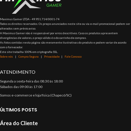
Maximus Gamer LTDA - 49.951.714/0001-74
Todos os direitos reservados. Os preços anunciados neste site ou via e-mail promocional podem ser
alterados sem prévio aviso.
A Maximus Gamer não é responsável por erros descritivos. Caso os produtos apresentem
divergências de valores, o preço válido é o do carrinho de compras.
As fotos contidas nesta página são meramente ilustrativas do produto e podem variar de acordo
com o fornecedor.
Este site trabalha 100% em criptografia SSL.
Sobre nós
|
Compra Segura
|
Privacidade
|
Fale Conosco
ATENDIMENTO
Segunda a sexta-feira das 08:30 às 18:00
Sábados das 09:00 às 17:00
Somos e-commerce e loja física (Chapecó/SC)
ÚLTIMOS POSTS
Área do Cliente