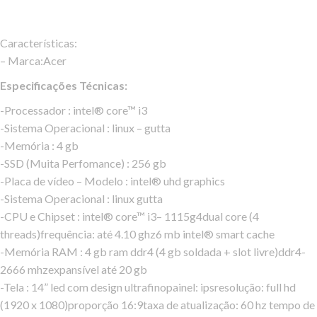
Características:
– Marca:Acer
Especificações Técnicas:
-Processador : intel® core™ i3
-Sistema Operacional : linux – gutta
-Memória : 4 gb
-SSD (Muita Perfomance) : 256 gb
-Placa de vídeo – Modelo : intel® uhd graphics
-Sistema Operacional : linux gutta
-CPU e Chipset : intel® core™ i3– 1115g4dual core (4
threads)frequência: até 4.10 ghz6 mb intel® smart cache
-Memória RAM : 4 gb ram ddr4 (4 gb soldada + slot livre)ddr4-
2666 mhzexpansível até 20 gb
-Tela : 14” led com design ultrafinopainel: ipsresolução: full hd
(1920 x 1080)proporção 16:9taxa de atualização: 60 hz tempo de