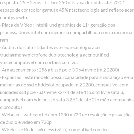
resposta: 25 ~ 27ms –brilho: 250 nitstaxa de contraste: 700:1
espaço de cor (color gamut): 45% ntsctecnologia anti reflexo acer
comfyviewtm
-Placa de Vídeo : intel® uhd graphics de 11ª geração dos
processadores intel com memória compartilhada com a memória
ram
-Áudio : dois alto-falantes estéreotecnologia acer
trueharmonymicrofone duplotecnologia acer purified
voicecompatível com cortana com voz
-Armazenamento : 256 gb ssd pcie 3.0 x4 nvme (m.2 2280)
-Expansão : este modelo possuí capacidade para a instalação e/ou
melhorias de ssd e hdd:slot ocupado m.2 2280, compatível com
unidades ssd pcie -3.0 nvme x2/x4 de até 1tb.slot livre sata 3,
compatível com hdd ou ssd sata 3 2.5” de até 2tb (não acompanha
o produto)
-Webcam : webcam hd com 1280 x 720 de resolução e gravação
de áudio e vídeo em 720p
-Wireless e Rede : wireless (wi-fi):compatível com iee