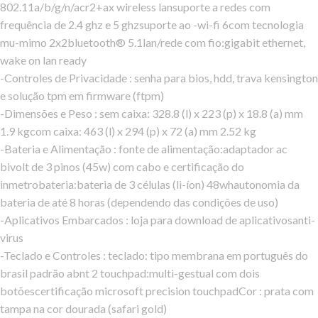
802.11a/b/g/n/acr2+ax wireless lansuporte a redes com
frequência de 2.4 ghz e 5 ghzsuporte ao -wi-fi 6com tecnologia
mu-mimo 2x2bluetooth® 5.1lan/rede com fio:gigabit ethernet,
wake on lan ready
-Controles de Privacidade : senha para bios, hdd, trava kensington
e solução tpm em firmware (ftpm)
-Dimensões e Peso : sem caixa: 328.8 (l) x 223 (p) x 18.8 (a) mm
1.9 kgcom caixa: 463 (l) x 294 (p) x 72 (a) mm 2.52 kg
-Bateria e Alimentação : fonte de alimentação:adaptador ac
bivolt de 3 pinos (45w) com cabo e certificação do
inmetrobateria:bateria de 3 células (li-íon) 48whautonomia da
bateria de até 8 horas (dependendo das condições de uso)
-Aplicativos Embarcados : loja para download de aplicativosanti-
virus
-Teclado e Controles : teclado: tipo membrana em português do
brasil padrão abnt 2 touchpad:multi-gestual com dois
botõescertificação microsoft precision touchpadCor : prata com
tampa na cor dourada (safari gold)