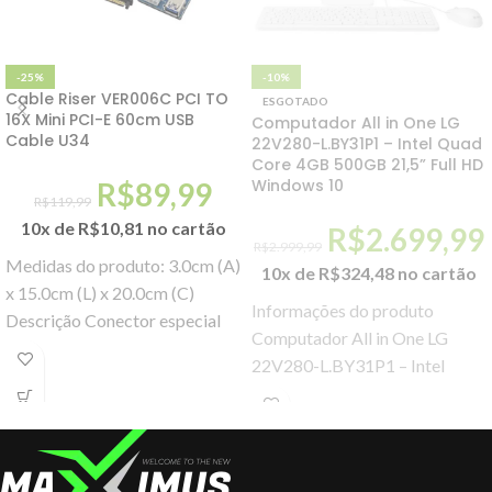
-25%
-10%
Cable Riser VER006C PCI TO
ESGOTADO
16X Mini PCI-E 60cm USB
Computador All in One LG
Cable U34
22V280-L.BY31P1 – Intel Quad
Core 4GB 500GB 21,5” Full HD
Windows 10
R$
89,99
R$
119,99
10x de
R$
10,81
no cartão
R$
2.699,99
R$
2.999,99
Medidas do produto: 3.0cm (A)
10x de
R$
324,48
no cartão
x 15.0cm (L) x 20.0cm (C)
Informações do produto
Descrição Conector especial
Computador All in One LG
para placas PCI-E voltadas
22V280-L.BY31P1 – Intel
para mineração.
Quad Core 4GB 500GB 21,5”
Full HD Windows 10