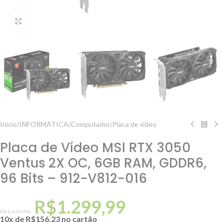
Clique para ampliar
Início
/
INFORMÁTICA
/
Computador
/
Placa de vídeo
Placa de Vídeo MSI RTX 3050
Ventus 2X OC, 6GB RAM, GDDR6,
96 Bits – 912-V812-016
R$
1.299,99
R$
1.519,90
10x de
R$
156,23
no cartão