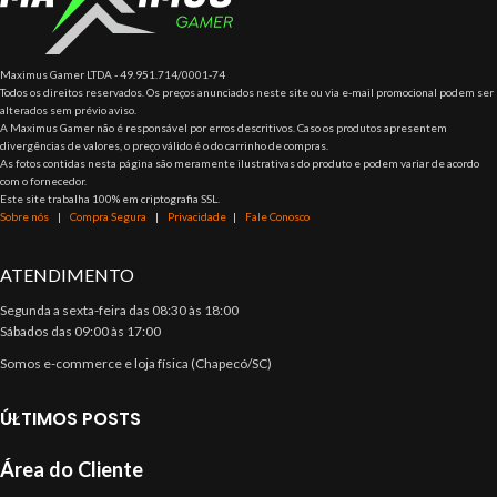
Maximus Gamer LTDA - 49.951.714/0001-74
Todos os direitos reservados. Os preços anunciados neste site ou via e-mail promocional podem ser
alterados sem prévio aviso.
A Maximus Gamer não é responsável por erros descritivos. Caso os produtos apresentem
divergências de valores, o preço válido é o do carrinho de compras.
As fotos contidas nesta página são meramente ilustrativas do produto e podem variar de acordo
com o fornecedor.
Este site trabalha 100% em criptografia SSL.
Sobre nós
|
Compra Segura
|
Privacidade
|
Fale Conosco
ATENDIMENTO
Segunda a sexta-feira das 08:30 às 18:00
Sábados das 09:00 às 17:00
Somos e-commerce e loja física (Chapecó/SC)
ÚLTIMOS POSTS
Área do Cliente