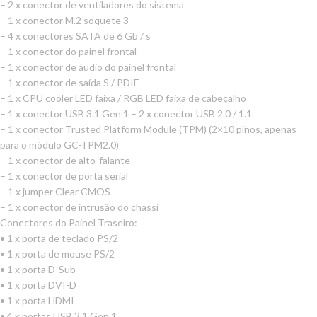
– 2 x conector de ventiladores do sistema
– 1 x conector M.2 soquete 3
– 4 x conectores SATA de 6 Gb / s
– 1 x conector do painel frontal
– 1 x conector de áudio do painel frontal
– 1 x conector de saída S / PDIF
– 1 x CPU cooler LED faixa / RGB LED faixa de cabeçalho
– 1 x conector USB 3.1 Gen 1 – 2 x conector USB 2.0 / 1.1
– 1 x conector Trusted Platform Module (TPM) (2×10 pinos, apenas
para o módulo GC-TPM2.0)
– 1 x conector de alto-falante
– 1 x conector de porta serial
– 1 x jumper Clear CMOS
– 1 x conector de intrusão do chassi
Conectores do Painel Traseiro:
• 1 x porta de teclado PS/2
• 1 x porta de mouse PS/2
• 1 x porta D-Sub
• 1 x porta DVI-D
• 1 x porta HDMI
• 4 x portas USB 3.1 Gen 1