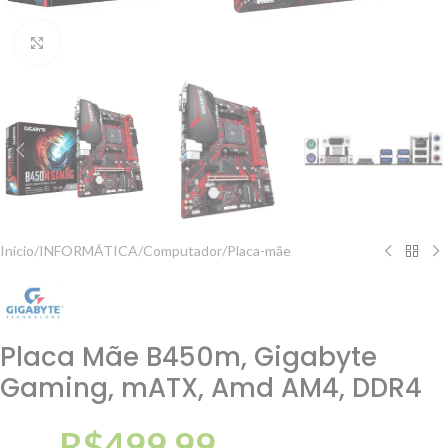
Clique para ampliar
Início
/
INFORMÁTICA
/
Computador
/
Placa-mãe
Placa Mãe B450m, Gigabyte
Gaming, mATX, Amd AM4, DDR4
R$
499,99