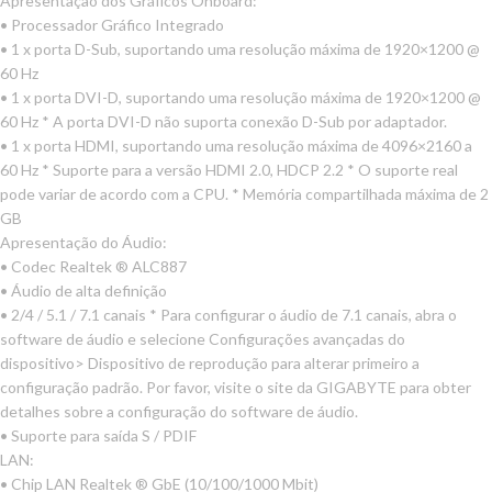
Apresentação dos Gráficos Onboard:
• Processador Gráfico Integrado
• 1 x porta D-Sub, suportando uma resolução máxima de 1920×1200 @
60 Hz
• 1 x porta DVI-D, suportando uma resolução máxima de 1920×1200 @
60 Hz * A porta DVI-D não suporta conexão D-Sub por adaptador.
• 1 x porta HDMI, suportando uma resolução máxima de 4096×2160 a
60 Hz * Suporte para a versão HDMI 2.0, HDCP 2.2 * O suporte real
pode variar de acordo com a CPU. * Memória compartilhada máxima de 2
GB
Apresentação do Áudio:
• Codec Realtek ® ALC887
• Áudio de alta definição
• 2/4 / 5.1 / 7.1 canais * Para configurar o áudio de 7.1 canais, abra o
software de áudio e selecione Configurações avançadas do
dispositivo> Dispositivo de reprodução para alterar primeiro a
configuração padrão. Por favor, visite o site da GIGABYTE para obter
detalhes sobre a configuração do software de áudio.
• Suporte para saída S / PDIF
LAN:
• Chip LAN Realtek ® GbE (10/100/1000 Mbit)