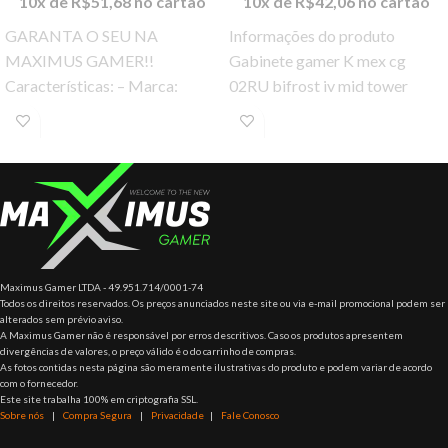
10x de
R$
51,68
no cartão
10x de
R$
42,06
no cartão
GARANTA O SEU NA
Informações do produto
MAXIMUS GAMER!!
Gabinete gamer K mex cg
Características: – Marca:
02RU bifrost iv mid tower
Cougar – Modelo: 10024-7
preto CG02RURH002CB0X
Especificações: – Tipo: Mini
Fontes Suportadas: atx Slot
Case ITX – Placa-mãe
Expansão:
Maximus Gamer LTDA - 49.951.714/0001-74
Todos os direitos reservados. Os preços anunciados neste site ou via e-mail promocional podem ser
alterados sem prévio aviso.
A Maximus Gamer não é responsável por erros descritivos. Caso os produtos apresentem
divergências de valores, o preço válido é o do carrinho de compras.
As fotos contidas nesta página são meramente ilustrativas do produto e podem variar de acordo
com o fornecedor.
Este site trabalha 100% em criptografia SSL.
Sobre nós
|
Compra Segura
|
Privacidade
|
Fale Conosco