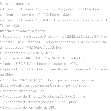
Slots de expansão:
• 1 x slot PCI Express x16, rodando a x16 (o slot PCIEX16 está em
conformidade com o padrão PCI Express 3.0).
• 2 x slot PCI Express x1 (o slot PCI Express x1 atende ao padrão PCI
Express 2.0).
Interface de armazenamento:
• 1 x conector M.2 (soquete 3, tecla M, tipo 2242/2260/2280 SATA e
suporte PCIe x4 / x2 * SSD) * Suporta apenas SSDs M.2 SATA ao usar
um processador AMD Série 7 ou Athlon ™ .
• 4 x conectores SATA de 6 Gb / s
• Suporte para RAID 0, RAID 1 e RAID 10 Entradas USB:
• 4 portas USB 3.1 Gen 1 no painel traseiro na CPU
• 2 portas USB 3.2 Gen 1 disponíveis através do conector USB interno
no Chipset
• 6 x portas USB 2.0 / 1.1 (2 portas no painel traseiro, 4 portas
disponíveis através do conector USB interno) no Chipset
Conectores internos de E/S:
– 1 x conector de alimentação principal ATX de 24 pinos
– 1 x conector de alimentação ATX 12V de 8 pinos
– 1 x conector do ventilador da CPU