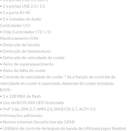
• 2 x portas USB 2.0 / 1.1
• 1 x porta RJ-45
• 3 x tomadas de áudio
Controlador I/O:
• Chip Controlador ITE I / O
Monitoramento H/W:
• Detecção de tensão
• Detecção de temperatura
• Detecção de velocidade do cooler
• Aviso de superaquecimento
• Aviso de falha do cooler
• Controle de velocidade do cooler * Se a função de controle de
velocidade do cooler é suportada, depende do cooler instalado.
BIOS:
• 1 x 128 Mbit de flash
• Uso do BIOS AMI UEFI licenciado
• PnP 1.0a, DMI 2.7, WfM 2.0, SM BIOS 2.7, ACPI 5.0
Informações adicionais:
• Norton Internet Security (versão OEM)
• Utilitário de controle de largura de banda de LAN para jogos Realtek