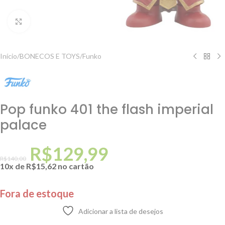
Clique para ampliar
Início
/
BONECOS E TOYS
/
Funko
Pop funko 401 the flash imperial
palace
R$
129,99
R$
140,00
10x de
R$
15,62
no cartão
Fora de estoque
Adicionar a lista de desejos