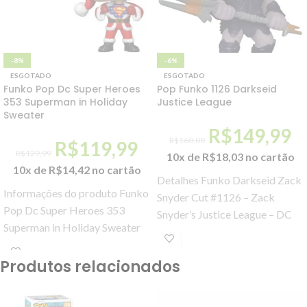
-8%
-6%
ESGOTADO
ESGOTADO
Funko Pop Dc Super Heroes
Pop Funko 1126 Darkseid
353 Superman in Holiday
Justice League
Sweater
R$
149,99
R$
160,00
R$
119,99
R$
129,99
10x de
R$
18,03
no cartão
10x de
R$
14,42
no cartão
Detalhes Funko Darkseid Zack
Informações do produto Funko
Snyder Cut #1126 – Zack
Pop Dc Super Heroes 353
Snyder’s Justice League – DC
Superman in Holiday Sweater
Comics Figura colecionável
Dos heróis da DC, Superman
produzida pela Funko
com suéter
Produtos relacionados