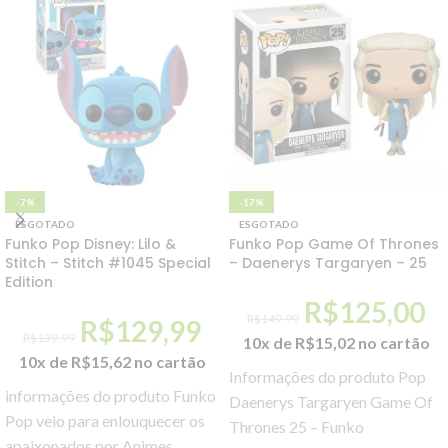
-7%
-17%
ESGOTADO
ESGOTADO
Funko Pop Disney: Lilo &
Funko Pop Game Of Thrones
Stitch – Stitch #1045 Special
– Daenerys Targaryen – 25
Edition
R$
125,00
R$
149,99
R$
129,99
R$
139,99
10x de
R$
15,02
no cartão
10x de
R$
15,62
no cartão
Informações do produto Pop
informações do produto Funko
Daenerys Targaryen Game Of
Pop veio para enlouquecer os
Thrones 25 – Funko
apaixonados por Animes,