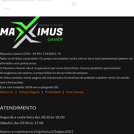
OmundoPop!vai invadir a casa
Filmes, Series de Tvs e Desenho
e a brincadeira das
animado. São
Maximus Gamer LTDA - 49.951.714/0001-74
Todos os direitos reservados. Os preços anunciados neste site ou via e-mail promocional podem ser
alterados sem prévio aviso.
A Maximus Gamer não é responsável por erros descritivos. Caso os produtos apresentem
divergências de valores, o preço válido é o do carrinho de compras.
As fotos contidas nesta página são meramente ilustrativas do produto e podem variar de acordo
com o fornecedor.
Este site trabalha 100% em criptografia SSL.
Sobre nós
|
Compra Segura
|
Privacidade
|
Fale Conosco
ATENDIMENTO
Segunda a sexta-feira das 08:30 às 18:00
Sábados das 09:00 às 17:00
Somos e-commerce e loja física (Chapecó/SC)