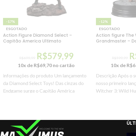
-17%
-12%
ESGOTADO
ESGOTADO
Action Figure Diamond Select –
Action figure The 
Capitão America Ultimato
Grandmaster – Da
R$
579,99
R
R$
699,99
R$
599,99
10x de
R$
69,70
no cartão
10x de
R$
6
informações do produto Um lançamento
Descrição Após o s
da Diamond Select Toys! Das cinzas do
nosso primeiro lan
Endgame surge o Capitão América
Witcher 3: Wild Hun
segurando Mjolnir, feito
Ciri, Yennefer
ÚLT