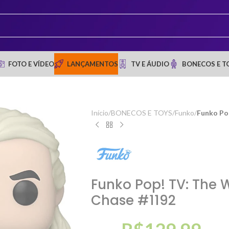
FOTO E VÍDEO
LANÇAMENTOS
TV E ÁUDIO
BONECOS E T
Início
/
BONECOS E TOYS
/
Funko
/
Funko Po
Funko Pop! TV: The W
Chase #1192