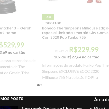
-8%
ESGOTADO
Witcher 3 – Geralt
Boneco The Simpsons Milhouse Ediçã
rk Horse
Especial Limitada Emerald City Comic
Con 2020 Pop Funko 765
$
529,99
R$
229,99
R$
249,99
3,69
no cartão
10x de
R$
27,64
no cartão
ucesso estrondoso de
Informações do produto Funko Pop The
çamento de The
Simpsons EXCLUSIVE ECCC 2020
t de Geralt, Triss,
Milhouse 765 Na coleção POP!, a
FUNKO recriou as figuras
IMOS POSTS
Área do
Sony revela Dualsense Edge, novo
Minha Co