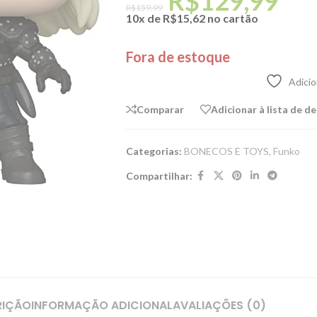
R$
129,99
R$
159,99
10x de
R$
15,62
no cartão
Fora de estoque
Adicio
Comparar
Adicionar à lista de d
Categorias:
BONECOS E TOYS
,
Funko
Compartilhar:
RIÇÃO
INFORMAÇÃO ADICIONAL
AVALIAÇÕES (0)