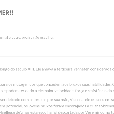
ER!!
 mal e outro, prefiro não escolher.
longo do século XIII. Ele amava a feiticeira Yennefer, considerada
 para os
mutagênicos
que concedem aos bruxos suas habilidades. 
 e podem ter dado a ele maior velocidade, força e
resistência
do 
de ser deixado com os bruxos por sua mãe, Visenna, ele cresceu em 
s em potencial, os jovens bruxos foram encorajados a criar sobre
-Bellegarde”, mas esta escolha foi descartada por Vesemir como tol