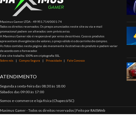
Maximus Gamer LTDA - 49.951.714/0001-74
Todos os direitos reservados. Os preços anunciados neste site ou via e-mail
promocional podem ser alterados sem prévio aviso.
A Maximus Gamer não é responsável por erros descritivos. Caso os produtos
apresentem divergências de valores, o preço válido é o do carrinho de compras.
As fotos contidas nesta página são meramente ilustrativas do produto e podem variar
de acordo com o fornecedor.
Este site trabalha 100% em criptografia SSL.
Sobre nós
|
Compra Segura
|
Privacidade
|
Fale Conosco
ATENDIMENTO
Segunda a sexta-feira das 08:30 às 18:00
Sábados das 09:00 às 17:00
Somos e-commerce e loja física (Chapecó/SC)
Maximus Gamer - Todos os direitos reservados | Feito por
RAISWeb