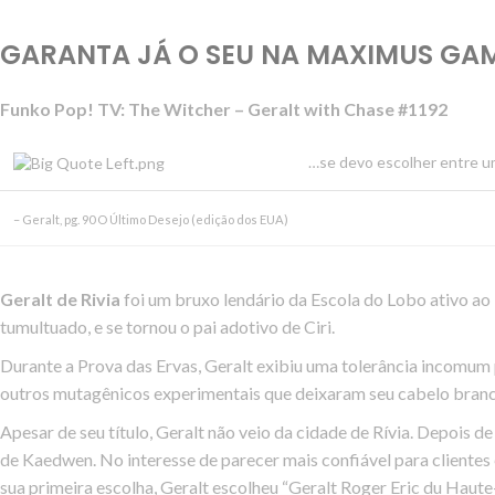
GARANTA JÁ O SEU NA MAXIMUS GAM
Funko Pop! TV: The Witcher – Geralt with Chase #1192
…se devo escolher entre um
– Geralt, pg. 90
O Último Desejo
(edição dos EUA)
Geralt de Rivia
foi um bruxo lendário da Escola do Lobo ativo ao 
tumultuado, e se tornou o pai adotivo de Ciri.
Durante a Prova das Ervas, Geralt exibiu uma tolerância incomum
outros mutagênicos experimentais que deixaram seu cabelo branco
Apesar de seu título, Geralt não veio da cidade de Rívia. Depois 
de Kaedwen. No interesse de parecer mais confiável para cliente
sua primeira escolha, Geralt escolheu “Geralt Roger Eric du Haute