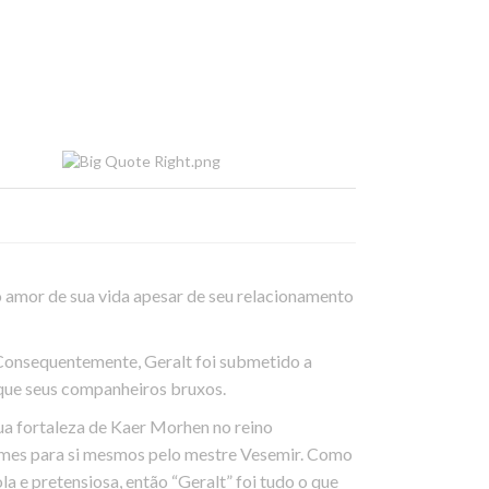
 o amor de sua vida apesar de seu relacionamento
Consequentemente, Geralt foi submetido a
que seus companheiros bruxos.
sua fortaleza de Kaer Morhen no reino
nomes para si mesmos pelo mestre Vesemir. Como
a e pretensiosa, então “Geralt” foi tudo o que