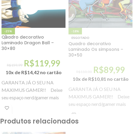
-25%
-18%
Quadro decorativo
ESGOTADO
Laminado Dragon Ball –
Quadro decorativo
30×80
Laminado Os simpsons –
30×50
R$
119,99
R$
159,99
R$
89,99
10x de
R$
14,42
no cartão
R$
110,00
10x de
R$
10,81
no cartão
GARANTA JÁ O SEU NA
GARANTA JÁ O SEU NA
MAXIMUS GAMER!! Deixe
MAXIMUS GAMER!! Deixe
seu espaço nerd/gamer mais
seu espaço nerd/gamer mais
decorado e imersivo. Seja
decorado e imersivo. Seja
quarto ou
quarto ou
Produtos relacionados