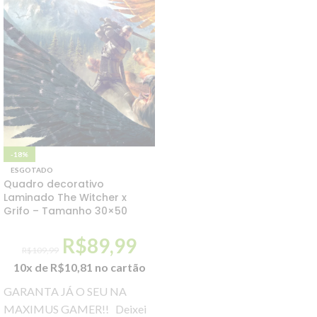
-18%
ESGOTADO
Quadro decorativo
Laminado The Witcher x
Grifo – Tamanho 30×50
R$
89,99
R$
109,99
10x de
R$
10,81
no cartão
GARANTA JÁ O SEU NA
MAXIMUS GAMER!! Deixei