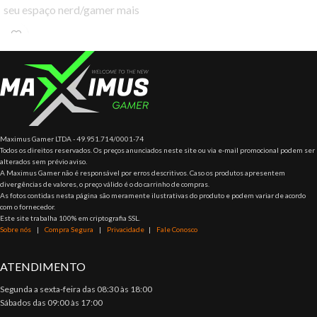
seu espaço nerd/gamer mais
decorado e imersivo. Seja
quarto ou sala,
Maximus Gamer LTDA - 49.951.714/0001-74
Todos os direitos reservados. Os preços anunciados neste site ou via e-mail promocional podem ser
alterados sem prévio aviso.
A Maximus Gamer não é responsável por erros descritivos. Caso os produtos apresentem
divergências de valores, o preço válido é o do carrinho de compras.
As fotos contidas nesta página são meramente ilustrativas do produto e podem variar de acordo
com o fornecedor.
Este site trabalha 100% em criptografia SSL.
Sobre nós
|
Compra Segura
|
Privacidade
|
Fale Conosco
ATENDIMENTO
Segunda a sexta-feira das 08:30 às 18:00
Sábados das 09:00 às 17:00