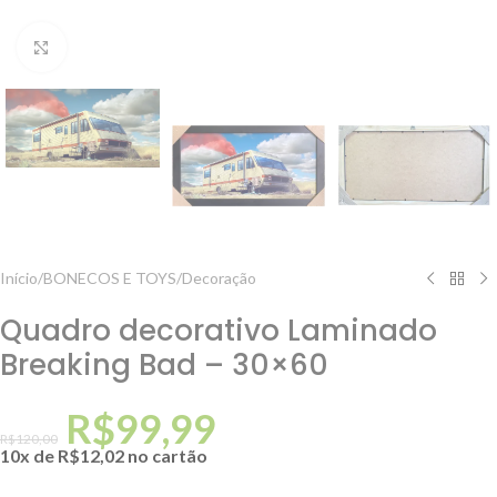
Clique para ampliar
Início
/
BONECOS E TOYS
/
Decoração
Quadro decorativo Laminado
Breaking Bad – 30×60
R$
99,99
R$
120,00
10x de
R$
12,02
no cartão