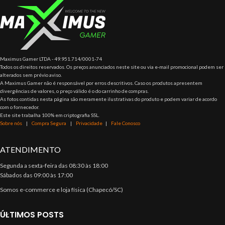
Maximus Gamer LTDA - 49.951.714/0001-74
Todos os direitos reservados. Os preços anunciados neste site ou via e-mail promocional podem ser
alterados sem prévio aviso.
A Maximus Gamer não é responsável por erros descritivos. Caso os produtos apresentem
divergências de valores, o preço válido é o do carrinho de compras.
As fotos contidas nesta página são meramente ilustrativas do produto e podem variar de acordo
com o fornecedor.
Este site trabalha 100% em criptografia SSL.
Sobre nós
|
Compra Segura
|
Privacidade
|
Fale Conosco
ATENDIMENTO
Segunda a sexta-feira das 08:30 às 18:00
Sábados das 09:00 às 17:00
Somos e-commerce e loja física (Chapecó/SC)
ÚLTIMOS POSTS