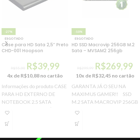
-27%
-10%
ESGOTADO
ESGOTADO
Case para HD Sata 2,5” Preto
HD SSD Macrovip 256GB M.2
CHD-001 Hoopson
Sata – MVSAM2 256gb
R$
39,99
R$
269,99
R$
55,00
R$
299,99
4x de
R$
10,88
no cartão
10x de
R$
32,45
no cartão
Informações do produto CASE
GARANTA JÁ O SEU NA
PARA HD EXTERNO DE
MAXIMUS GAMER!! SSD
NOTEBOOK 2.5 SATA
M.2 SATA MACROVIP 256GB
MATERIAL DE ALUMÍNIO +
Velocidade de Leitura:
PLÁSTICO PLUG E PLAY
525MB/S Velocidade de
INFORMAÇÕES