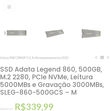
Clique para ampliar
Início
/
INFORMÁTICA
/
Armazenamento
/
SSD
SSD Adata Legend 860, 500GB,
M.2 2280, PCIe NVMe, Leitura
5000MBs e Gravação 3000MBs,
SLEG-860-500GCS – M
R$
339,99
R$
369,99