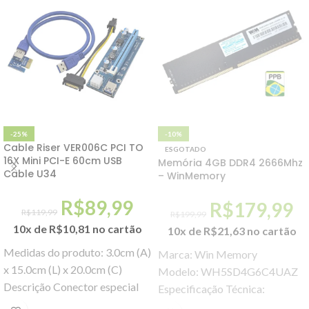
-25%
-10%
Cable Riser VER006C PCI TO
ESGOTADO
16X Mini PCI-E 60cm USB
Memória 4GB DDR4 2666Mhz
Cable U34
– WinMemory
R$
89,99
R$
179,99
R$
119,99
R$
199,99
10x de
R$
10,81
no cartão
10x de
R$
21,63
no cartão
Medidas do produto: 3.0cm (A)
Marca: Win Memory
x 15.0cm (L) x 20.0cm (C)
Modelo: WH5SD4G6C4UAZ
Descrição Conector especial
Especificação Técnica:
para placas PCI-E voltadas
Tipo: DDR4 Formato: UDIMM