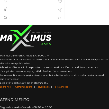
para mineração.
Capacidade: 4 GB
Velocidade: 2666 Mhz
Latência CAS: 19-19-19
Dimensões: 133,2 x 31,2 mm
Peso: 15,12
Maximus Gamer LTDA - 49.951.714/0001-74
Todos os direitos reservados. Os preços anunciados neste site ou via e-mail promocional podem ser
alterados sem prévio aviso.
A Maximus Gamer não é responsável por erros descritivos. Caso os produtos apresentem
divergências de valores, o preço válido é o do carrinho de compras.
As fotos contidas nesta página são meramente ilustrativas do produto e podem variar de acordo
com o fornecedor.
Este site trabalha 100% em criptografia SSL.
Sobre nós
|
Compra Segura
|
Privacidade
|
Fale Conosco
ATENDIMENTO
Segunda a sexta-feira das 08:30 às 18:00