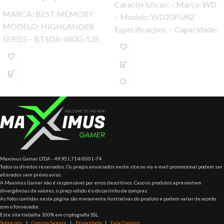
Características: – Marca: WD
MARCA: BEST MEMORY
– Modelo: WD20PURZ
MODELO: HIGHLANDER
Especificações: – Capacidade:
SERIES – BTSDA-480G-535
2TB – Fator de forma: 3.5
Ssd Best Memory Highlander
polegadas – Formato
Series 480gb, Leit. 535 Mb/s,
Grav. 435 Mb/s,
Maximus Gamer LTDA - 49.951.714/0001-74
Todos os direitos reservados. Os preços anunciados neste site ou via e-mail promocional podem ser
alterados sem prévio aviso.
A Maximus Gamer não é responsável por erros descritivos. Caso os produtos apresentem
divergências de valores, o preço válido é o do carrinho de compras.
As fotos contidas nesta página são meramente ilustrativas do produto e podem variar de acordo
com o fornecedor.
Este site trabalha 100% em criptografia SSL.
Sobre nós
|
Compra Segura
|
Privacidade
|
Fale Conosco