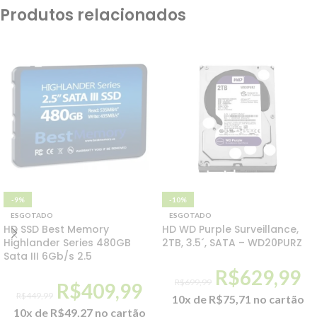
Produtos relacionados
-9%
-10%
ESGOTADO
ESGOTADO
HD SSD Best Memory
HD WD Purple Surveillance,
Highlander Series 480GB
2TB, 3.5´, SATA – WD20PURZ
Sata III 6Gb/s 2.5
R$
629,99
R$
699,99
R$
409,99
R$
449,99
10x de
R$
75,71
no cartão
10x de
R$
49,27
no cartão