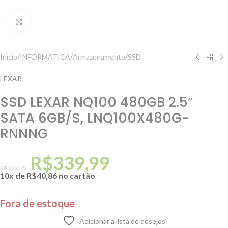
Clique para ampliar
Início
/
INFORMÁTICA
/
Armazenamento
/
SSD
LEXAR
SSD LEXAR NQ100 480GB 2.5″
SATA 6GB/S, LNQ100X480G-
RNNNG
R$
339,99
R$
359,99
10x de
R$
40,86
no cartão
Fora de estoque
Adicionar a lista de desejos