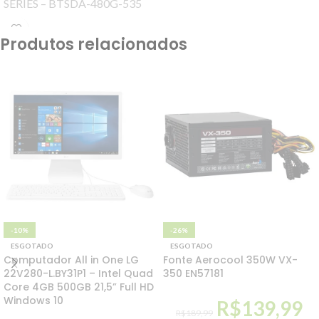
SERIES – BTSDA-480G-535
Ssd Best Memory Highlander
Series 480gb, Leit. 535 Mb/s,
Produtos relacionados
Grav. 435 Mb/s,
-10%
-26%
ESGOTADO
ESGOTADO
Computador All in One LG
Fonte Aerocool 350W VX-
22V280-L.BY31P1 – Intel Quad
350 EN57181
Core 4GB 500GB 21,5” Full HD
Windows 10
R$
139,99
R$
189,99