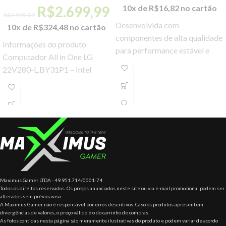
R$
2.699,99
10x de
R$
16,82
no cartão
R$
2.999,99
Desenvolvida com
10x de
R$
324,48
no cartão
componentes de alta qualidade
Informações do produto
para performance estável e
Computador All in One LG
confiável.
22V280-L.BY31P1 – Intel
Quad Core 4GB 500GB 21,5”
Full HD Windows 10
Maximus Gamer LTDA - 49.951.714/0001-74
Todos os direitos reservados. Os preços anunciados neste site ou via e-mail promocional podem ser
alterados sem prévio aviso.
A Maximus Gamer não é responsável por erros descritivos. Caso os produtos apresentem
divergências de valores, o preço válido é o do carrinho de compras.
As fotos contidas nesta página são meramente ilustrativas do produto e podem variar de acordo