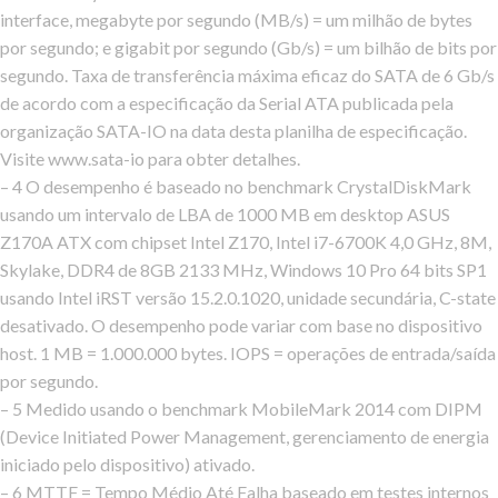
interface, megabyte por segundo (MB/s) = um milhão de bytes
por segundo; e gigabit por segundo (Gb/s) = um bilhão de bits por
segundo. Taxa de transferência máxima eficaz do SATA de 6 Gb/s
de acordo com a especificação da Serial ATA publicada pela
organização SATA-IO na data desta planilha de especificação.
Visite www.sata-io para obter detalhes.
– 4 O desempenho é baseado no benchmark CrystalDiskMark
usando um intervalo de LBA de 1000 MB em desktop ASUS
Z170A ATX com chipset Intel Z170, Intel i7-6700K 4,0 GHz, 8M,
Skylake, DDR4 de 8GB 2133 MHz, Windows 10 Pro 64 bits SP1
usando Intel iRST versão 15.2.0.1020, unidade secundária, C-state
desativado. O desempenho pode variar com base no dispositivo
host. 1 MB = 1.000.000 bytes. IOPS = operações de entrada/saída
por segundo.
– 5 Medido usando o benchmark MobileMark 2014 com DIPM
(Device Initiated Power Management, gerenciamento de energia
iniciado pelo dispositivo) ativado.
– 6 MTTF = Tempo Médio Até Falha baseado em testes internos