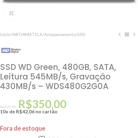
Clique para ampliar
Início
/
INFORMÁTICA
/
Armazenamento
/
SSD
SSD WD Green, 480GB, SATA,
Leitura 545MB/s, Gravação
430MB/s – WDS480G2G0A
R$
350,00
R$
399,99
10x de
R$
42,06
no cartão
Fora de estoque