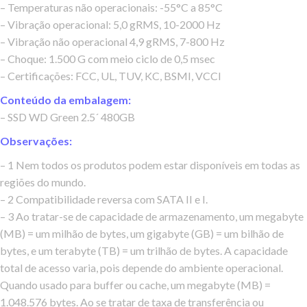
– Temperaturas não operacionais: -55°C a 85°C
– Vibração operacional: 5,0 gRMS, 10-2000 Hz
– Vibração não operacional 4,9 gRMS, 7-800 Hz
– Choque: 1.500 G com meio ciclo de 0,5 msec
– Certificações: FCC, UL, TUV, KC, BSMI, VCCI
Conteúdo da embalagem:
– SSD WD Green 2.5´ 480GB
Observações:
– 1 Nem todos os produtos podem estar disponíveis em todas as
regiões do mundo.
– 2 Compatibilidade reversa com SATA II e I.
– 3 Ao tratar-se de capacidade de armazenamento, um megabyte
(MB) = um milhão de bytes, um gigabyte (GB) = um bilhão de
bytes, e um terabyte (TB) = um trilhão de bytes. A capacidade
total de acesso varia, pois depende do ambiente operacional.
Quando usado para buffer ou cache, um megabyte (MB) =
1.048.576 bytes. Ao se tratar de taxa de transferência ou