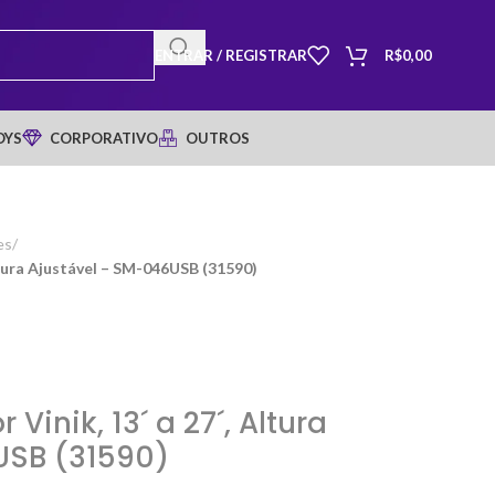
ENTRAR / REGISTRAR
R$
0,00
OYS
CORPORATIVO
OUTROS
es
/
ltura Ajustável – SM-046USB (31590)
Vinik, 13´ a 27´, Altura
USB (31590)