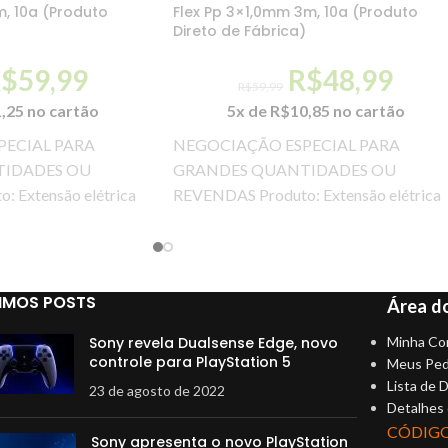
m, 10a (Produto
Flex Pp 3×1,0mm 3m, 10a (Produto
)
Direto de Fábrica)
R$
59,99
R$
48,99
R$
59,99
1,25
no cartão
5x de
R$
10,85
no cartão
ECIAL PARA
NEGOCIAÇÃO ESPECIAL PARA
IDADES OU
GRANDES QUANTIDADES OU
 Extensão elétrica
REVENDAS Produto: Extensão elétrica
cabo flex PP 3 x
03 tomadas de 10 amperes com cabo fl
PP 3
IMOS POSTS
Área do
Sony revela Dualsense Edge, novo
Minha Co
controle para PlayStation 5
Meus Ped
Lista de 
23 de agosto de 2022
Detalhes
CÓDIG
Sony apresenta o novo PlayStation