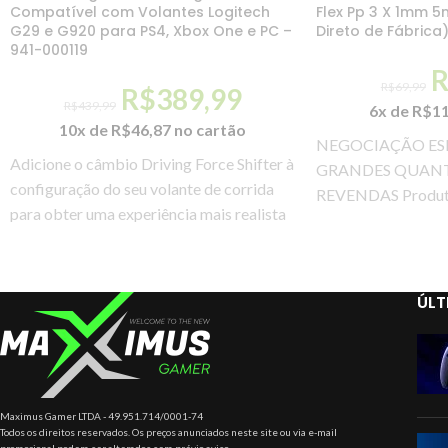
Compatível com Volantes Logitech
Flex Pp 3 X 1mm 5
G29 e G920 para PS4, Xbox One e PC –
Direto de Fábrica
941-000119
R$
69,99
R$
389,99
R$
439,99
6x de
R$
1
10x de
R$
46,87
no cartão
NEGOCIAÇÃO ESP
Adicione o câmbio Driving Force Shifter à
GRANDES QUANT
configuração do seu volante de corrida
REVENDAS Produto:
para obter uma experiência mais realista
de 10 amperes com 
com
1mm,
ÚLT
Maximus Gamer LTDA - 49.951.714/0001-74
Todos os direitos reservados. Os preços anunciados neste site ou via e-mail
promocional podem ser alterados sem prévio aviso.