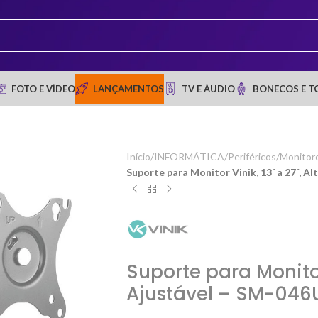
FOTO E VÍDEO
LANÇAMENTOS
TV E ÁUDIO
BONECOS E T
Início
/
INFORMÁTICA
/
Periféricos
/
Monitor
Suporte para Monitor Vinik, 13´ a 27´, A
Suporte para Monitor 
Ajustável – SM-046