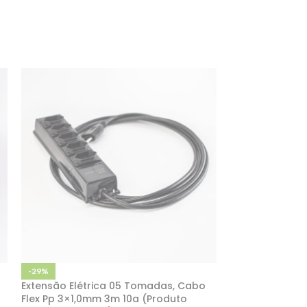
-29%
-16%
Extensão Elétrica 05 Tomadas, Cabo
Extensão Elét
Flex Pp 3×1,0mm 3m 10a (Produto
Com Plug Injet