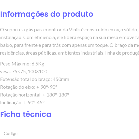
Informações do produto
O suporte a gás para monitor da Vinik é construído em aço sólido, 
instalação. Com eficiência, ele libera espaço na sua mesa e move 
baixo, para frente e para trás com apenas um toque. O braço da m
residências, áreas públicas, ambientes industriais, linha de produç
Peso Máximo: 6,5Kg
vesa: 75×75, 100×100
Extensão total do braço: 450mm
Rotação do eixo: + 90°-90°
Rotação horizontal: + 180°-180°
Inclinação: + 90°-45°
Ficha técnica
Código