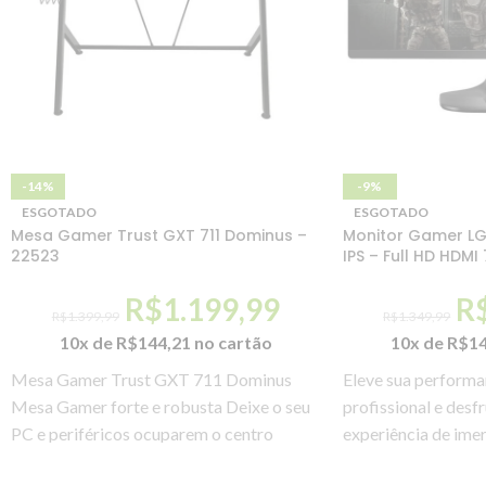
-14%
-9%
ESGOTADO
ESGOTADO
Mesa Gamer Trust GXT 711 Dominus –
Monitor Gamer LG
22523
IPS – Full HD HDMI
R$
1.199,99
R
R$
1.399,99
R$
1.349,99
10x de
R$
144,21
no cartão
10x de
R$
1
Mesa Gamer Trust GXT 711 Dominus
Eleve sua performa
Mesa Gamer forte e robusta Deixe o seu
profissional e des
PC e periféricos ocuparem o centro
experiência de ime
com o Monitor