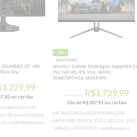
-9%
ESGOTADO
 25UM58G 25” LED
Monitor Gamer Redragon Sapphire 2
 75Hz 1ms
Pol, Full HD, IPS, 1ms, 144Hz,
HDMI/DP/VGA, M2444PH
$
1.229,99
R$
1.729,99
R$
1.900,00
47,82
no cartão
10x de
R$
207,91
no cartão
nce para um nível
MONITOR GAMER REDRAGON
frute de uma completa
SAPPHIRE 24 POL, FULL HD, IPS, 1MS,
rsão e entretenimento
144HZ, HDMI/DP O caminho para o
Game Perfeito! Aperte o cinto,