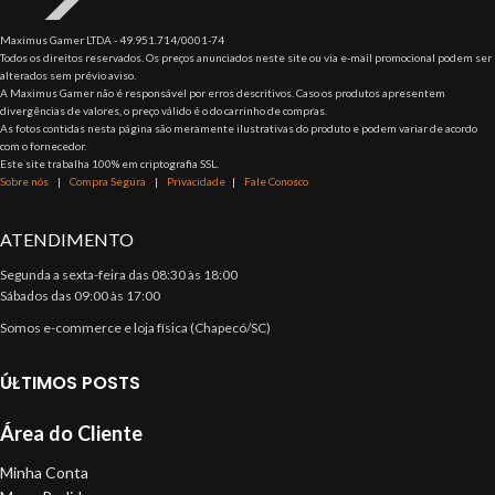
Maximus Gamer LTDA - 49.951.714/0001-74
Todos os direitos reservados. Os preços anunciados neste site ou via e-mail promocional podem ser
alterados sem prévio aviso.
A Maximus Gamer não é responsável por erros descritivos. Caso os produtos apresentem
divergências de valores, o preço válido é o do carrinho de compras.
As fotos contidas nesta página são meramente ilustrativas do produto e podem variar de acordo
com o fornecedor.
Este site trabalha 100% em criptografia SSL.
Sobre nós
|
Compra Segura
|
Privacidade
|
Fale Conosco
ATENDIMENTO
Segunda a sexta-feira das 08:30 às 18:00
Sábados das 09:00 às 17:00
Somos e-commerce e loja física (Chapecó/SC)
ÚLTIMOS POSTS
Área do Cliente
Minha Conta