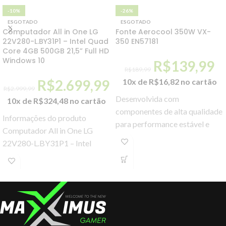
-10%
-26%
ESGOTADO
ESGOTADO
Computador All in One LG
Fonte Aerocool 350W VX-
22V280-L.BY31P1 – Intel Quad
350 EN57181
Core 4GB 500GB 21,5” Full HD
Windows 10
R$
139,99
R$
189,99
R$
2.699,99
10x de
R$
16,82
no cartão
R$
2.999,99
Desenvolvida com
10x de
R$
324,48
no cartão
componentes de alta qualidade
Informações do produto
para performance estável e
Computador All in One LG
confiável.
22V280-L.BY31P1 – Intel
Quad Core 4GB 500GB 21,5”
Full HD Windows 10