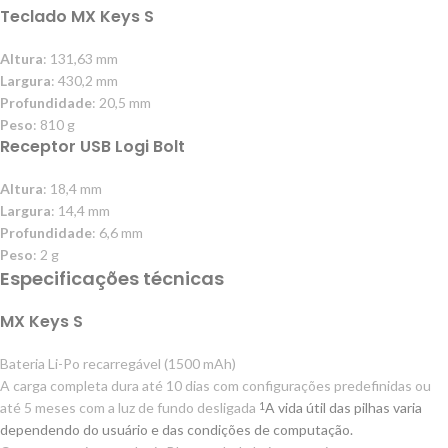
Teclado MX Keys S
Altura
: 131,63 mm
Largura
: 430,2 mm
Profundidade
: 20,5 mm
Peso
: 810 g
Receptor USB Logi Bolt
Altura
: 18,4 mm
Largura
: 14,4 mm
Profundidade
: 6,6 mm
Peso
: 2 g
Especificações técnicas
MX Keys S
Bateria Li-Po recarregável (1500 mAh)
A carga completa dura até 10 dias com configurações predefinidas ou
até 5 meses com a luz de fundo desligada
A vida útil das pilhas varia
1
dependendo do usuário e das condições de computação.