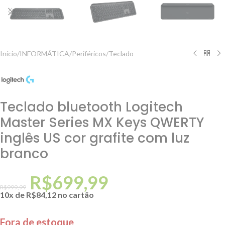
Início
/
INFORMÁTICA
/
Periféricos
/
Teclado
Teclado bluetooth Logitech
Master Series MX Keys QWERTY
inglês US cor grafite com luz
branco
R$
699,99
R$
999,99
10x de
R$
84,12
no cartão
Fora de estoque