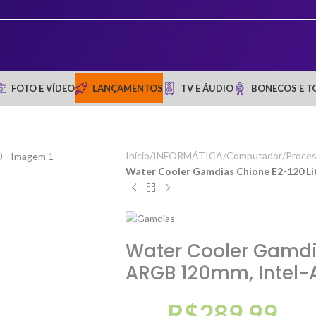
FOTO E VÍDEO
LANÇAMENTOS
TV E ÁUDIO
BONECOS E T
Início
/
INFORMÁTICA
/
Computador
/
Proce
Water Cooler Gamdias Chione E2-120 L
Water Cooler Gamdia
ARGB 120mm, Intel
R$
289,99