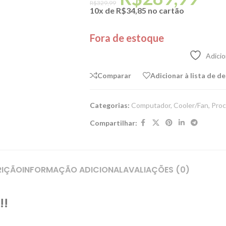
R$
329,99
10x de
R$
34,85
no cartão
Fora de estoque
Adicio
Comparar
Adicionar à lista de d
Categorias:
Computador
,
Cooler/Fan
,
Proc
Compartilhar:
RIÇÃO
INFORMAÇÃO ADICIONAL
AVALIAÇÕES (0)
!!