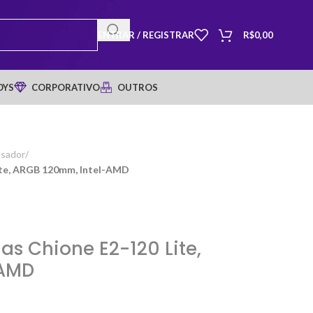
ENTRAR / REGISTRAR
R$
0,00
OYS
CORPORATIVO
OUTROS
ssador
/
ite, ARGB 120mm, Intel-AMD
s Chione E2-120 Lite,
-AMD