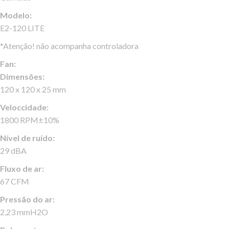
Modelo:
E2-120 LITE
*Atenção! não acompanha controladora
Fan:
Dimensões:
120 x 120 x 25 mm
Veloccidade:
1800 RPM±10%
Nível de ruído:
29 dBA
Fluxo de ar:
67 CFM
Pressão do ar:
2,23 mmH2O