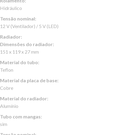
Rolamento:
Hidráulico
Tensão nominal:
12 V (Ventilador) / 5 V (LED)
Radiador:
Dimensões do radiador:
151 x 119 x 27 mm
Material do tubo:
Teflon
Material da placa de base:
Cobre
Material do radiador:
Alumínio
Tubo com mangas:
sim
Tensão nominal: