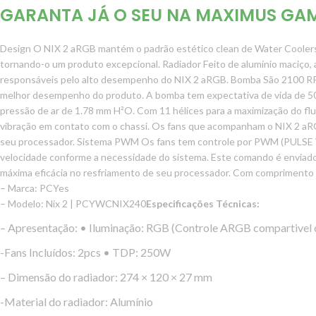
GARANTA JÁ O SEU NA MAXIMUS GAM
Design O NIX 2 aRGB mantém o padrão estético clean de Water Coolers 
tornando-o um produto excepcional. Radiador Feito de alumínio maciço,
responsáveis pelo alto desempenho do NIX 2 aRGB. Bomba São 2100 RPM d
melhor desempenho do produto. A bomba tem expectativa de vida de 50.
pressão de ar de 1.78 mm H²O. Com 11 hélices para a maximização do f
vibração em contato com o chassi. Os fans que acompanham o NIX 2 aRGB
seu processador. Sistema PWM Os fans tem controle por PWM (PU
velocidade conforme a necessidade do sistema. Este comando é enviad
máxima eficácia no resfriamento de seu processador. Com comprimento d
– Marca: PCYes
– Modelo: Nix 2 | PCYWCNIX240
Especificações Técnicas:
– Apresentação: • Iluminação: RGB (Controle ARGB compartivel 
-Fans Incluídos: 2pcs • TDP: 250W
– Dimensão do radiador: 274 × 120 × 27 mm
-Material do radiador: Alumínio