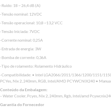
-Ruído: 18 ~ 26,4 dB (A)
-Tensão nominal: 12VDC
-Tensão operacional: 10,8 ~13,2 VCC
-Tensão Iniciada: 7VDC
-Corrente nominal: 0,25A
-Entrada de energia: 3W
-Bomba de corrente: 0,36A
-Tipo de rolamento: Rolamento Hidráulico
-Compatibilidade: • Intel LGA2066/2011/1366/1200/1151
PCYes, Nix 2, 240mm, RGB, Intel/AMD PCYWCNIX240 • Manual 
Conteúdo da Embalagem:
– Water Cooler, Pcyes, Nix 2, 240mm, Rgb, Intel/amd Pcywcnix24
Garantia do Fornecedor