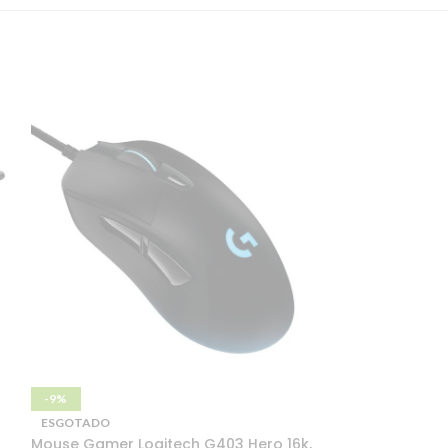
-9%
-13%
ESGOTADO
ESGOTADO
Mouse Gamer Logitech G403 Hero 16k,
Processador A