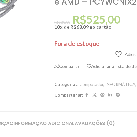
e AMD – PCYWCNIX
R$
525,00
R$
580,00
10x de
R$
63,09
no cartão
Fora de estoque
Adicio
Comparar
Adicionar à lista de d
Categorias:
Computador
,
INFORMÁTICA
,
Compartilhar:
RIÇÃO
INFORMAÇÃO ADICIONAL
AVALIAÇÕES (0)