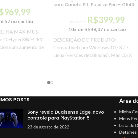
com Caneta P01 Passive Pen – G640
$
969,99
R$
399,99
16,57
no cartão
R$
449,99
10x de
R$
48,07
no cartão
EU NA MAXIMUS
ão O HyperX® FURY
DESCRIÇÃO DO PRODUTO:
iona um aumento de
Compatível com Windows 10 / 8 / 7,
o
Linux (versões detalhadas), Mac OS X
10.10 e superior.
IMOS POSTS
Área do
Sony revela Dualsense Edge, novo
Minha Co
controle para PlayStation 5
Meus Ped
Lista de 
23 de agosto de 2022
Detalhes