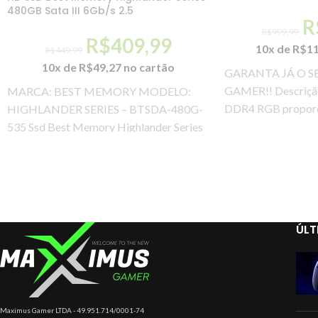
480GB Sata III 6Gb/s 2.5
R
R$
999,99
R$
409,99
10x de
R$
1
R$
449,99
10x de
R$
49,27
no cartão
GARANTA JÁ O S
GAMER!! Descriç
MARCA: BEST MEMORY MODELO:
DDR4 RGB proporc
HIGHLANDER SERIES – BTSDA-480G-
desempenho e estil
535 Ssd Best Memory Highlander Series
480gb, Leit. 535 Mb/s, Grav. 435 Mb/s,
ÚLT
Maximus Gamer LTDA - 49.951.714/0001-74