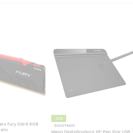
-11%
rx Fury Ddr4 RGB
ESGOTADO
reto
Mesa Digitalizadora XP-Pen Star USB,