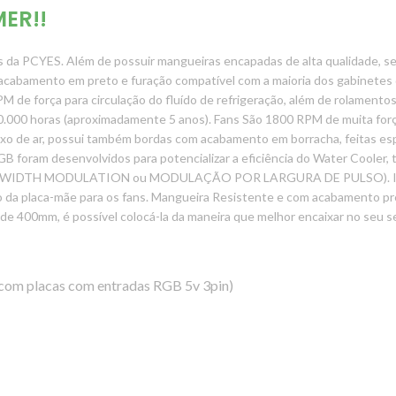
ER!!
da PCYES. Além de possuir mangueiras encapadas de alta qualidade, seu
 acabamento em preto e furação compatível com a maioria dos gabinetes 
e força para circulação do fluído de refrigeração, além de rolamentos
000 horas (aproximadamente 5 anos). Fans São 1800 RPM de muita força 
luxo de ar, possui também bordas com acabamento em borracha, feitas e
 foram desenvolvidos para potencializar a eficiência do Water Cooler, 
LSE WIDTH MODULATION ou MODULAÇÃO POR LARGURA DE PULSO). Isso 
o da placa-mãe para os fans. Mangueira Resistente e com acabamento p
e 400mm, é possível colocá-la da maneira que melhor encaixar no seu s
com placas com entradas RGB 5v 3pin)