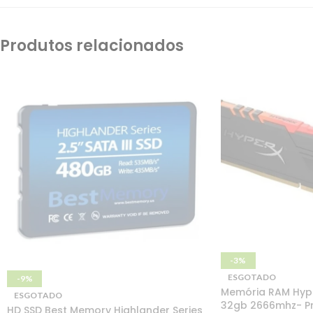
Produtos relacionados
-3%
ESGOTADO
-9%
Memória RAM Hype
ESGOTADO
32gb 2666mhz- P
HD SSD Best Memory Highlander Series