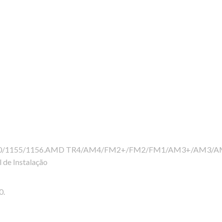
/1150/1155/1156.AMD TR4/AM4/FM2+/FM2/FM1/AM3+/AM3/AM2+
de Instalação
0.