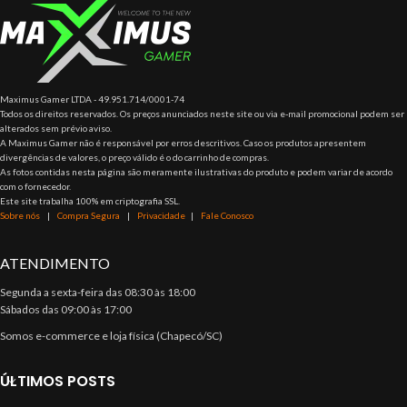
Maximus Gamer LTDA - 49.951.714/0001-74
Todos os direitos reservados. Os preços anunciados neste site ou via e-mail promocional podem ser
alterados sem prévio aviso.
A Maximus Gamer não é responsável por erros descritivos. Caso os produtos apresentem
divergências de valores, o preço válido é o do carrinho de compras.
As fotos contidas nesta página são meramente ilustrativas do produto e podem variar de acordo
com o fornecedor.
Este site trabalha 100% em criptografia SSL.
Sobre nós
|
Compra Segura
|
Privacidade
|
Fale Conosco
ATENDIMENTO
Segunda a sexta-feira das 08:30 às 18:00
Sábados das 09:00 às 17:00
Somos e-commerce e loja física (Chapecó/SC)
ÚLTIMOS POSTS