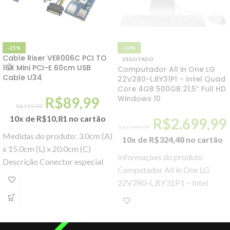
-25%
-10%
Cable Riser VER006C PCI TO
ESGOTADO
16X Mini PCI-E 60cm USB
Computador All in One LG
Cable U34
22V280-L.BY31P1 – Intel Quad
Core 4GB 500GB 21,5” Full HD
Windows 10
R$
89,99
R$
119,99
10x de
R$
10,81
no cartão
R$
2.699,99
R$
2.999,99
Medidas do produto: 3.0cm (A)
10x de
R$
324,48
no cartão
x 15.0cm (L) x 20.0cm (C)
Informações do produto
Descrição Conector especial
Computador All in One LG
para placas PCI-E voltadas
22V280-L.BY31P1 – Intel
para mineração.
Quad Core 4GB 500GB 21,5”
Full HD Windows 10