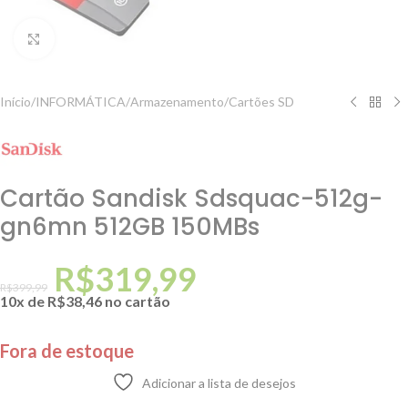
Clique para ampliar
Início
/
INFORMÁTICA
/
Armazenamento
/
Cartões SD
Cartão Sandisk Sdsquac-512g-
gn6mn 512GB 150MBs
R$
319,99
R$
399,99
10x de
R$
38,46
no cartão
Fora de estoque
Adicionar a lista de desejos