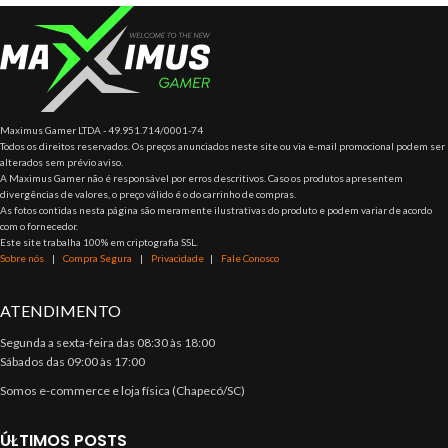
Maximus Gamer LTDA - 49.951.714/0001-74
Todos os direitos reservados. Os preços anunciados neste site ou via e-mail promocional podem ser
alterados sem prévio aviso.
A Maximus Gamer não é responsável por erros descritivos. Caso os produtos apresentem
divergências de valores, o preço válido é o do carrinho de compras.
As fotos contidas nesta página são meramente ilustrativas do produto e podem variar de acordo
com o fornecedor.
Este site trabalha 100% em criptografia SSL.
Sobre nós
|
Compra Segura
|
Privacidade
|
Fale Conosco
ATENDIMENTO
Segunda a sexta-feira das 08:30 às 18:00
Sábados das 09:00 às 17:00
Somos e-commerce e loja física (Chapecó/SC)
ÚLTIMOS POSTS