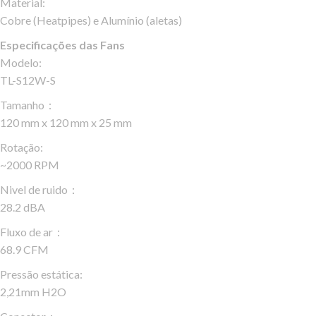
Material:
Cobre (Heatpipes) e Alumínio (aletas)
Especificações das Fans
Modelo:
TL-S12W-S
Tamanho：
120 mm x 120 mm x 25 mm
Rotação:
~2000 RPM
Nivel de ruido：
28.2 dBA
Fluxo de ar：
68.9 CFM
Pressão estática:
2,21mm H2O