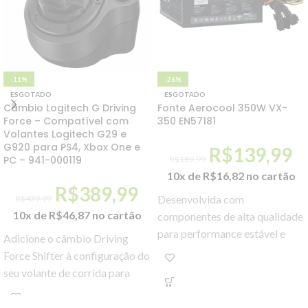
-11%
-26%
ESGOTADO
ESGOTADO
Câmbio Logitech G Driving
Fonte Aerocool 350W VX-
Force – Compatível com
350 EN57181
Volantes Logitech G29 e
G920 para PS4, Xbox One e
R$
139,99
PC – 941-000119
R$
189,99
10x de
R$
16,82
no cartão
R$
389,99
Desenvolvida com
R$
439,99
10x de
R$
46,87
no cartão
componentes de alta qualidade
para performance estável e
Adicione o câmbio Driving
confiável.
Force Shifter à configuração do
seu volante de corrida para
obter uma experiência mais
realista com