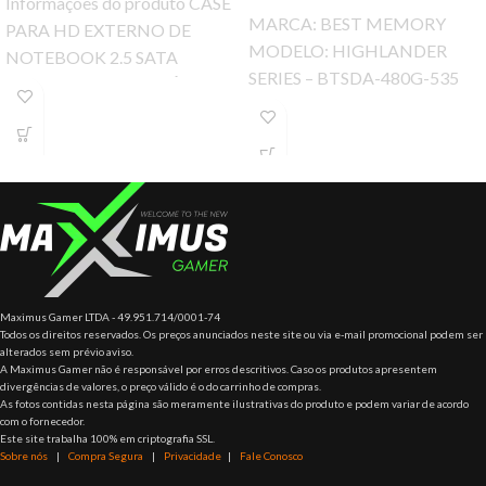
Informações do produto CASE
MARCA: BEST MEMORY
PARA HD EXTERNO DE
MODELO: HIGHLANDER
NOTEBOOK 2.5 SATA
SERIES – BTSDA-480G-535
MATERIAL DE ALUMÍNIO +
Ssd Best Memory Highlander
PLÁSTICO PLUG E PLAY
Series 480gb, Leit. 535 Mb/s,
INFORMAÇÕES
Grav. 435 Mb/s,
Maximus Gamer LTDA - 49.951.714/0001-74
Todos os direitos reservados. Os preços anunciados neste site ou via e-mail promocional podem ser
alterados sem prévio aviso.
A Maximus Gamer não é responsável por erros descritivos. Caso os produtos apresentem
divergências de valores, o preço válido é o do carrinho de compras.
As fotos contidas nesta página são meramente ilustrativas do produto e podem variar de acordo
com o fornecedor.
Este site trabalha 100% em criptografia SSL.
Sobre nós
|
Compra Segura
|
Privacidade
|
Fale Conosco