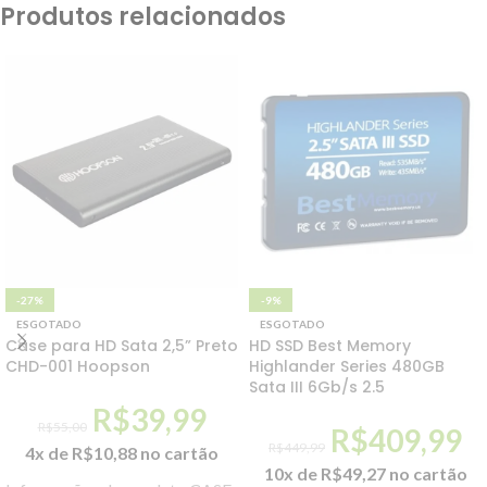
Produtos relacionados
-27%
-9%
ESGOTADO
ESGOTADO
Case para HD Sata 2,5” Preto
HD SSD Best Memory
CHD-001 Hoopson
Highlander Series 480GB
Sata III 6Gb/s 2.5
R$
39,99
R$
55,00
R$
409,99
R$
449,99
4x de
R$
10,88
no cartão
10x de
R$
49,27
no cartão