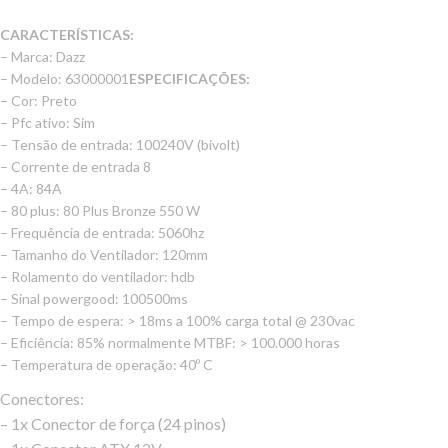
CARACTERÍSTICAS:
– Marca: Dazz
– Modelo: 63000001
ESPECIFICAÇÕES:
– Cor: Preto
– Pfc ativo: Sim
– Tensão de entrada: 100­240V (bivolt)
– Corrente de entrada 8 ­
– 4A: 8­4A
– 80 plus: 80 Plus Bronze 550 W
– Frequência de entrada: 50­60hz
– Tamanho do Ventilador: 120mm
– Rolamento do ventilador: hdb
– Sinal powergood: 100­500ms
– Tempo de espera: > 18ms a 100% carga total @ 230vac
– Eficiência: 85% normalmente MTBF: > 100.000 horas
– Temperatura de operação: 40º C
Conectores:
– 1x Conector de força (24 pinos)