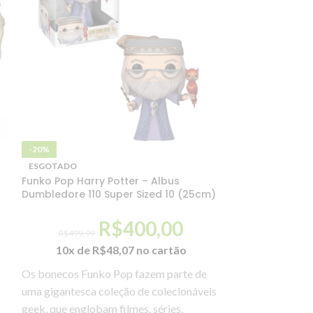
-20%
-20%
ESGOTADO
ESGOTADO
Funko Pop Harry Potter – Albus
Funko Pop Poke
Dumbledore 110 Super Sized 10 (25cm)
Sized 505 (25c
R$
400,00
R$
499,99
R$
499,99
10x de
R$
48,07
no cartão
10x de
R
Os bonecos Funko Pop fazem parte de
O mundo Pop vai 
uma gigantesca coleção de colecionáveis
brincadeira das
geek, que englobam filmes, séries,
PVC, o boneco 