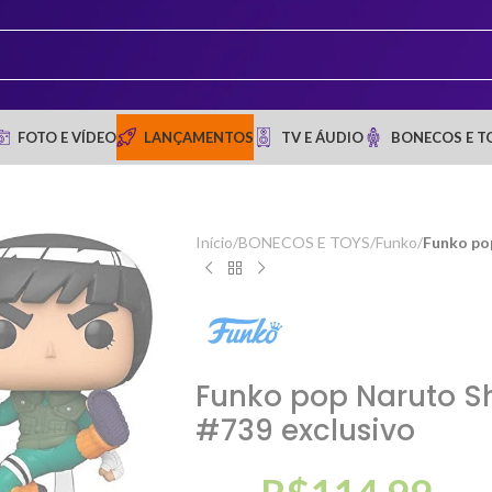
FOTO E VÍDEO
LANÇAMENTOS
TV E ÁUDIO
BONECOS E T
Início
/
BONECOS E TOYS
/
Funko
/
Funko po
Funko pop Naruto S
#739 exclusivo