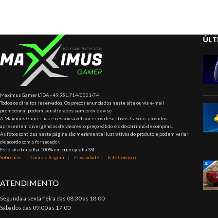
ÚLT
Maximus Gamer LTDA - 49.951.714/0001-74
Todos os direitos reservados. Os preços anunciados neste site ou via e-mail
promocional podem ser alterados sem prévio aviso.
A Maximus Gamer não é responsável por erros descritivos. Caso os produtos
apresentem divergências de valores, o preço válido é o do carrinho de compras.
As fotos contidas nesta página são meramente ilustrativas do produto e podem variar
de acordo com o fornecedor.
Este site trabalha 100% em criptografia SSL.
Sobre nós
|
Compra Segura
|
Privacidade
|
Fale Conosco
ATENDIMENTO
Segunda a sexta-feira das 08:30 às 18:00
Sábados das 09:00 às 17:00