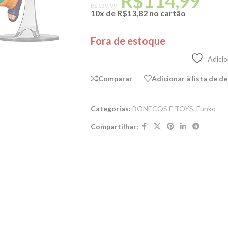
R$
114,99
R$
139,99
10x de
R$
13,82
no cartão
Fora de estoque
Adicio
Comparar
Adicionar à lista de d
Categorias:
BONECOS E TOYS
,
Funko
Compartilhar: