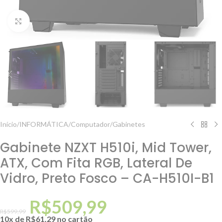
Clique para ampliar
Início
/
INFORMÁTICA
/
Computador
/
Gabinetes
Gabinete NZXT H510i, Mid Tower,
ATX, Com Fita RGB, Lateral De
Vidro, Preto Fosco – CA-H510I-B1
R$
509,99
R$
599,99
10x de
R$
61,29
no cartão