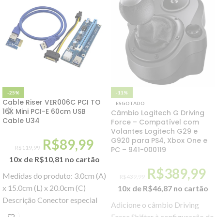
-25%
-11%
Cable Riser VER006C PCI TO
ESGOTADO
16X Mini PCI-E 60cm USB
Câmbio Logitech G Driving
Cable U34
Force – Compatível com
Volantes Logitech G29 e
G920 para PS4, Xbox One e
R$
89,99
R$
119,99
PC – 941-000119
10x de
R$
10,81
no cartão
R$
389,99
Medidas do produto: 3.0cm (A)
R$
439,99
x 15.0cm (L) x 20.0cm (C)
10x de
R$
46,87
no cartão
Descrição Conector especial
Adicione o câmbio Driving
para placas PCI-E voltadas
Force Shifter à configuração do