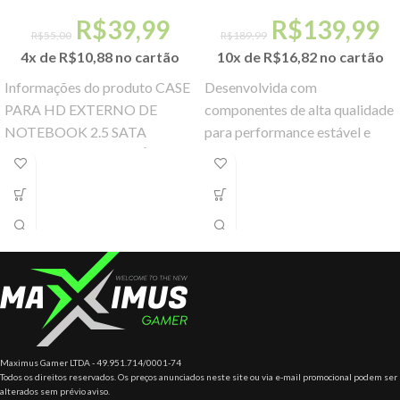
R$
39,99
R$
139,99
R$
55,00
R$
189,99
4x de
R$
10,88
no cartão
10x de
R$
16,82
no cartão
Informações do produto CASE
Desenvolvida com
PARA HD EXTERNO DE
componentes de alta qualidade
NOTEBOOK 2.5 SATA
para performance estável e
MATERIAL DE ALUMÍNIO +
confiável.
PLÁSTICO PLUG E PLAY
INFORMAÇÕES
Maximus Gamer LTDA - 49.951.714/0001-74
Todos os direitos reservados. Os preços anunciados neste site ou via e-mail promocional podem ser
alterados sem prévio aviso.