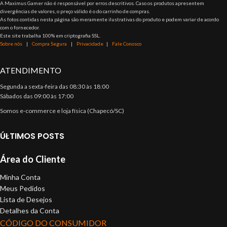
A Maximus Gamer não é responsável por erros descritivos. Caso os produtos apresentem
divergências de valores, o preço válido é o do carrinho de compras.
As fotos contidas nesta página são meramente ilustrativas do produto e podem variar de acordo
com o fornecedor.
Este site trabalha 100% em criptografia SSL.
Sobre nós
|
Compra Segura
|
Privacidade
|
Fale Conosco
ATENDIMENTO
Segunda a sexta-feira das 08:30 às 18:00
Sábados das 09:00 às 17:00
Somos e-commerce e loja física (Chapecó/SC)
ÚLTIMOS POSTS
Área do Cliente
Minha Conta
Meus Pedidos
Lista de Desejos
Detalhes da Conta
CÓDIGO DO CONSUMIDOR